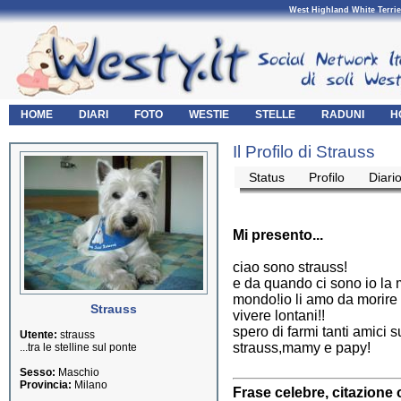
West Highland White Terrie
HOME
DIARI
FOTO
WESTIE
STELLE
RADUNI
H
Il Profilo di Strauss
Status
Profilo
Diari
Mi presento...
ciao sono strauss!
e da quando ci sono io la 
mondo!io li amo da morire
Strauss
vivere lontani!!
spero di farmi tanti amici 
Utente:
strauss
strauss,mamy e papy!
...tra le stelline sul ponte
Sesso:
Maschio
Provincia:
Milano
Frase celebre, citazione 