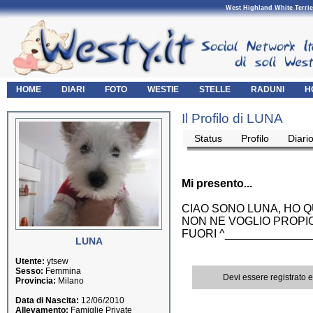
West Highland White Terrie
HOME
DIARI
FOTO
WESTIE
STELLE
RADUNI
H
Il Profilo di LUNA
Status
Profilo
Diari
Mi presento...
CIAO SONO LUNA, HO Q
NON NE VOGLIO PROPIO 
FUORI ^______________
LUNA
Utente:
ytsew
Sesso:
Femmina
Devi essere registrato 
Provincia:
Milano
Data di Nascita:
12/06/2010
Allevamento:
Famiglie Private