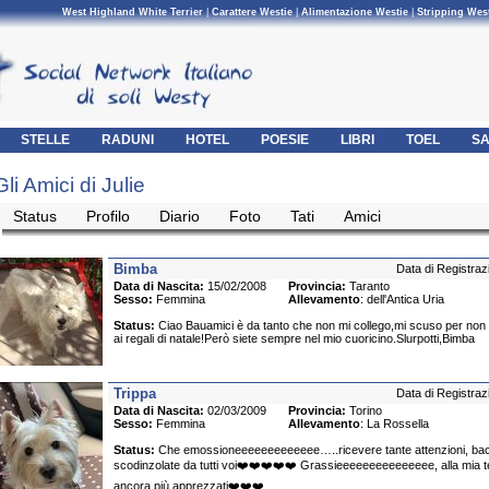
West Highland White Terrier
|
Carattere Westie
|
Alimentazione Westie
|
Stripping Wes
STELLE
RADUNI
HOTEL
POESIE
LIBRI
TOEL
SA
Gli Amici di Julie
Status
Profilo
Diario
Foto
Tati
Amici
Bimba
Data di Registraz
Data di Nascita:
15/02/2008
Provincia:
Taranto
Sesso:
Femmina
Allevamento
: dell'Antica Uria
Status:
Ciao Bauamici è da tanto che non mi collego,mi scuso per non 
ai regali di natale!Però siete sempre nel mio cuoricino.Slurpotti,Bimba
Trippa
Data di Registraz
Data di Nascita:
02/03/2009
Provincia:
Torino
Sesso:
Femmina
Allevamento
: La Rossella
Status:
Che emossioneeeeeeeeeeeee…..ricevere tante attenzioni, baci
scodinzolate da tutti voi❤️❤️❤️❤️❤️ Grassieeeeeeeeeeeeeee, alla mia 
ancora più apprezzati❤️❤️❤️