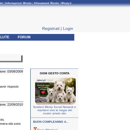
tie
|
Informazioni Westie
|
Allevamenti Westie
|
Westy.it
Registrati
|
Login
LUTE
FORUM
ione: 03/08/2009
OGNI GESTO CONTA
aver risposto
ione: 22/09/2010
Sostieni Westy Social Network e
mantieni viva la magia del
nostro amato sito
ni,
BUON COMPLEANNO A...
tenera età sono
Paco (Marnica)