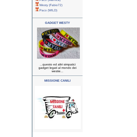
Westy (Fabio72)
Paco (WILD)
GADGET WESTY
...questo ed altri simpatici
gadget legati al mondo dei
westie...
MISSIONE CANILI