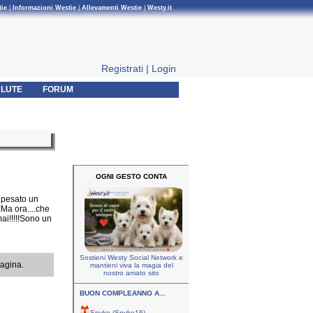
tie
|
Informazioni Westie
|
Allevamenti Westie
|
Westy.it
Registrati
|
Login
LUTE
FORUM
OGNI GESTO CONTA
' pesato un
!Ma ora....che
ai!!!!!Sono un
Sostieni Westy Social Network e
pagina.
mantieni viva la magia del
nostro amato sito
BUON COMPLEANNO A...
Spyke (Spyke16)