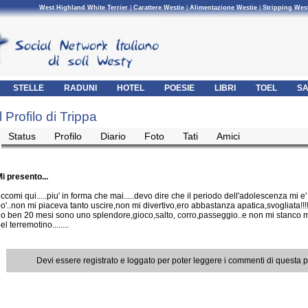
West Highland White Terrier
|
Carattere Westie
|
Alimentazione Westie
|
Stripping Wes
STELLE
RADUNI
HOTEL
POESIE
LIBRI
TOEL
SA
Il Profilo di Trippa
Status
Profilo
Diario
Foto
Tati
Amici
i presento...
ccomi qui.....piu' in forma che mai.....devo dire che il periodo dell'adolescenza mi e
o'..non mi piaceva tanto uscire,non mi divertivo,ero abbastanza apatica,svogliata!!!
o ben 20 mesi sono uno splendore,gioco,salto, corro,passeggio..e non mi stanco m
el terremotino........
Devi essere registrato e loggato per poter leggere i commenti di questa 