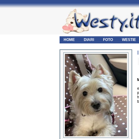
HOME
DIARI
FOTO
WESTIE
M
e
p
h
b