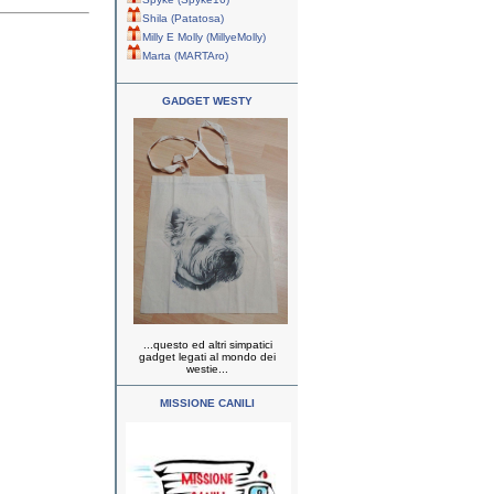
Shila (Patatosa)
Milly E Molly (MillyeMolly)
Marta (MARTAro)
GADGET WESTY
...questo ed altri simpatici
gadget legati al mondo dei
westie...
MISSIONE CANILI