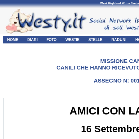
West Highland White Terrie
HOME
DIARI
FOTO
WESTIE
STELLE
RADUNI
H
MISSIONE CAN
CANILI CHE HANNO RICEVUTO
ASSEGNO N: 001
AMICI CON L
16 Settembr