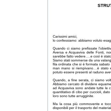
STRUT
Carissimi amici,
lo confessiamo: abbiamo voluto esage
Quando ci siamo prefissate l'obietti
Aversa e Acquaviva delle Fonti, no
sarebbe fatto vedere.....e così è stato
Siamo stati sommerse da una valanga d
fila ordinata che si è formata sabato 
man mano si riempivano....è stato
potuto essere presenti al raduno ave
Quando, a fine serata, ci siamo volta
Abbiamo cercato di dividere equament
ad Acquaviva sono andate tutte le c
quantitativo di cibo per cuccioli, da
loro sono tutte arrugginite.
Ma la cosa più commovente e toccant
disponibili per il trasporto del materi