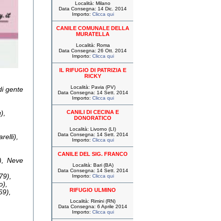
Località: Milano
Data Consegna: 14 Dic. 2014
Importo:
Clicca qui
CANILE COMUNALE DELLA
MURATELLA
Località: Roma
Data Consegna: 26 Ott. 2014
Importo:
Clicca qui
IL RIFUGIO DI PATRIZIA E
RICKY
Località: Pavia (PV)
di gente
Data Consegna: 14 Sett. 2014
Importo:
Clicca qui
),
CANILI DI CECINA E
DONORATICO
Località: Livorno (LI)
Data Consegna: 14 Sett. 2014
elli),
Importo:
Clicca qui
CANILE DEL SIG. FRANCO
), Neve
Località: Bari (BA)
Data Consegna: 14 Sett. 2014
79),
Importo:
Clicca qui
o),
RIFUGIO ULMINO
69),
Località: Rimini (RN)
Data Consegna: 6 Aprile 2014
Importo:
Clicca qui