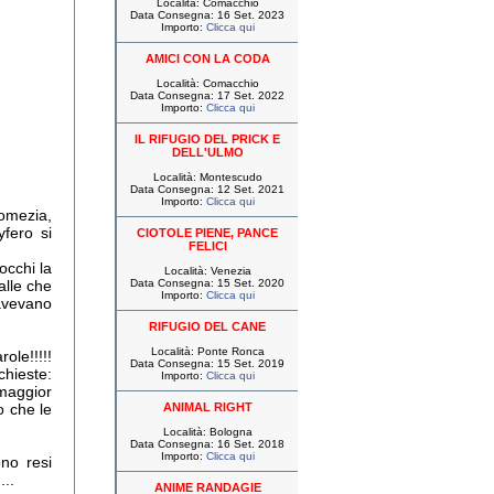
Località: Comacchio
Data Consegna: 16 Set. 2023
Importo:
Clicca qui
AMICI CON LA CODA
Località: Comacchio
Data Consegna: 17 Set. 2022
Importo:
Clicca qui
IL RIFUGIO DEL PRICK E
DELL'ULMO
Località: Montescudo
Data Consegna: 12 Set. 2021
Importo:
Clicca qui
Pomezia,
fero si
CIOTOLE PIENE, PANCE
FELICI
occhi la
Località: Venezia
alle che
Data Consegna: 15 Set. 2020
Importo:
Clicca qui
avevano
RIFUGIO DEL CANE
Località: Ponte Ronca
ole!!!!!
Data Consegna: 15 Set. 2019
chieste:
Importo:
Clicca qui
 maggior
o che le
ANIMAL RIGHT
Località: Bologna
Data Consegna: 16 Set. 2018
Importo:
Clicca qui
ono resi
...
ANIME RANDAGIE