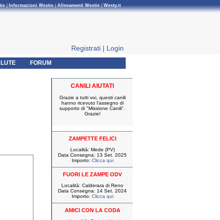
tie
|
Informazioni Westie
|
Allevamenti Westie
|
Westy.it
Registrati
|
Login
LUTE
FORUM
CANILI AIUTATI
Grazie a tutti voi, questi canili
hanno ricevuto l'assegno di
supporto di "Missione Canili".
Grazie!
ZAMPETTE FELICI
Località: Mede (PV)
Data Consegna: 13 Set. 2025
Importo:
Clicca qui
FUORI LE ZAMPE ODV
Località: Calderara di Reno
Data Consegna: 14 Set. 2024
Importo:
Clicca qui
AMICI CON LA CODA