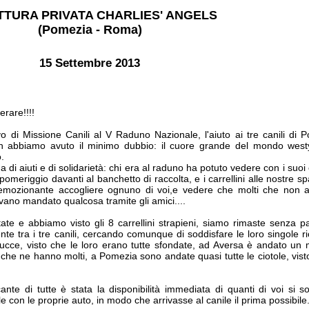
TURA PRIVATA CHARLIES' ANGELS
(Pomezia - Roma)
15 Settembre 2013
rare!!!!
vo di Missione Canili al V Raduno Nazionale, l'aiuto ai tre canili di 
n abbiamo avuto il minimo dubbio: il cuore grande del mondo westy
.
i aiuti e di solidarietà: chi era al raduno ha potuto vedere con i suoi 
pomeriggio davanti al banchetto di raccolta, e i carrellini alle nostre sp
 emozionante accogliere ognuno di voi,e vedere che molti che non 
vano mandato qualcosa tramite gli amici....
te e abbiamo visto gli 8 carrellini strapieni, siamo rimaste senza par
e tra i tre canili, cercando comunque di soddisfare le loro singole ri
ucce, visto che le loro erano tutte sfondate, ad Aversa è andato un
to che ne hanno molti, a Pomezia sono andate quasi tutte le ciotole, vist
e di tutte è stata la disponibilità immediata di quanti di voi si s
ale con le proprie auto, in modo che arrivasse al canile il prima possibile.