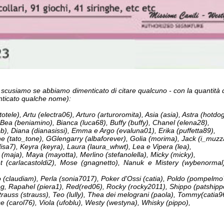
(ci scusiamo se abbiamo dimenticato di citare qualcuno - con la quantità 
ticato qualche nome):
istotele), Artu (electra06), Arturo (arturoromita), Asia (asia), Astra (hotdog
Bea (beniamino), Bianca (luca68), Buffy (buffy), Chanel (elena28),
ob), Diana (dianasissi), Emma e Argo (evaluna01), Erika (puffetta89),
e (tato_tone), GGlengarry (albaforever), Golia (morima), Jack (i_muzzar
(2lisa7), Keyra (keyra), Laura (laura_whwt), Lea e Vipera (lea),
 (maja), Maya (mayotta), Merlino (stefanolella), Micky (micky),
net (carlacastoldi2), Mose (gnagnetto), Nanuk e Mistery (wybenormal
ro (claudiam), Perla (sonia7017), Poker d'Ossi (catia), Poldo (pompelmo
og, Rapahel (piera1), Red(red06), Rocky (rocky2011), Shippo (patshipp
Strauss (strauss), Teo (lully), Thea dei melograni (paola), Tommy(catia9
se (carol76), Viola (ufoblu), Westy (westyna), Whisky (pippo),