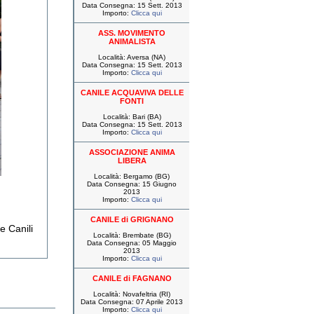
Data Consegna: 15 Sett. 2013
Importo:
Clicca qui
ASS. MOVIMENTO
ANIMALISTA
Località: Aversa (NA)
Data Consegna: 15 Sett. 2013
Importo:
Clicca qui
CANILE ACQUAVIVA DELLE
FONTI
Località: Bari (BA)
Data Consegna: 15 Sett. 2013
Importo:
Clicca qui
ASSOCIAZIONE ANIMA
LIBERA
Località: Bergamo (BG)
Data Consegna: 15 Giugno
2013
Importo:
Clicca qui
CANILE di GRIGNANO
e Canili
Località: Brembate (BG)
Data Consegna: 05 Maggio
2013
Importo:
Clicca qui
CANILE di FAGNANO
Località: Novafeltria (RI)
Data Consegna: 07 Aprile 2013
Importo:
Clicca qui