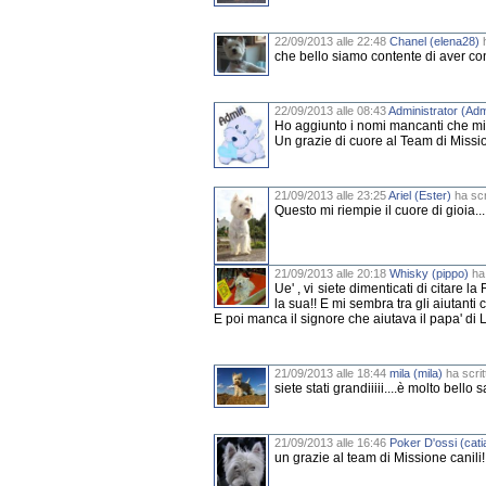
22/09/2013 alle 22:48
Chanel (elena28)
h
che bello siamo contente di aver cont
22/09/2013 alle 08:43
Administrator (Adm
Ho aggiunto i nomi mancanti che mi 
Un grazie di cuore al Team di Missio
21/09/2013 alle 23:25
Ariel (Ester)
ha scr
Questo mi riempie il cuore di gioia... 
21/09/2013 alle 20:18
Whisky (pippo)
ha 
Ue' , vi siete dimenticati di citare 
la sua!! E mi sembra tra gli aiutanti
E poi manca il signore che aiutava il papa' di
21/09/2013 alle 18:44
mila (mila)
ha scrit
siete stati grandiiiii....è molto bello
21/09/2013 alle 16:46
Poker D'ossi (cati
un grazie al team di Missione canili!