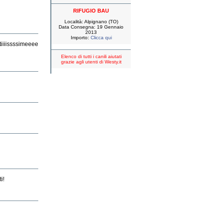
RIFUGIO BAU
Località: Alpignano (TO)
Data Consegna: 19 Gennaio
2013
Importo:
Clicca qui
tiiiissssimeeee
Elenco di tutti i canili aiutati
grazie agli utenti di Westy.it
i!