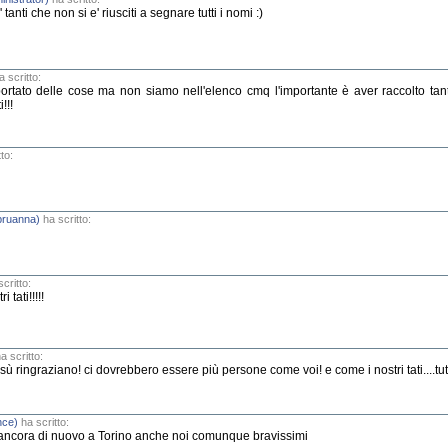
anti che non si e' riusciti a segnare tutti i nomi :)
 scritto:
portato delle cose ma non siamo nell'elenco cmq l'importante è aver raccolto tan
!!!
to:
(bruanna)
ha scritto:
critto:
 tati!!!!!
a scritto:
sù ringraziano! ci dovrebbero essere più persone come voi! e come i nostri tati....tutt
nce)
ha scritto:
 ancora di nuovo a Torino anche noi comunque bravissimi