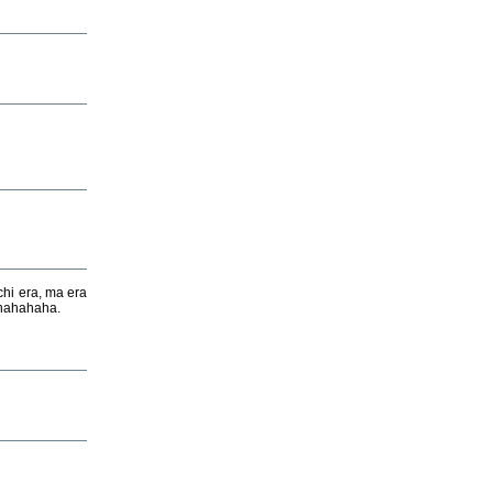
 chi era, ma era
hahahahaha.