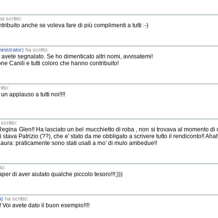
a scritto:
ribuito anche se voleva fare di più complimenti a tutti :-)
inistrator)
ha scritto:
avete segnalato. Se ho dimenticato altri nomi, avvisatemi!
ne Canili e tutti coloro che hanno contribuito!
itto:
un applauso a tutti noi!!!!
scritto:
la Regina Glen!! Ha lasciato un bel mucchietto di roba , non si trovava al momento di
 ci stava Patrizio (??), che e' stato da me obbligato a scrivere tutto il rendiconto!! A
 Laura: praticamente sono stati usati a mo' di mulo ambedue!!
to:
 saper di aver aiutato qualche piccolo tesoro!!!;)))
a)
ha scritto:
! Voi avete dato il buon esempio!!!!