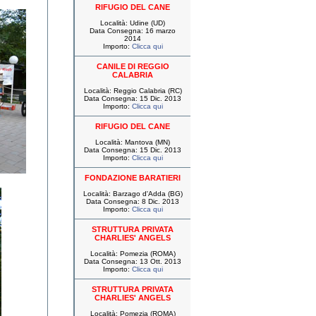
RIFUGIO DEL CANE
Località: Udine (UD)
Data Consegna: 16 marzo
2014
Importo:
Clicca qui
CANILE DI REGGIO
CALABRIA
Località: Reggio Calabria (RC)
Data Consegna: 15 Dic. 2013
Importo:
Clicca qui
RIFUGIO DEL CANE
Località: Mantova (MN)
Data Consegna: 15 Dic. 2013
Importo:
Clicca qui
FONDAZIONE BARATIERI
Località: Barzago d'Adda (BG)
Data Consegna: 8 Dic. 2013
Importo:
Clicca qui
STRUTTURA PRIVATA
CHARLIES' ANGELS
Località: Pomezia (ROMA)
Data Consegna: 13 Ott. 2013
Importo:
Clicca qui
STRUTTURA PRIVATA
CHARLIES' ANGELS
Località: Pomezia (ROMA)