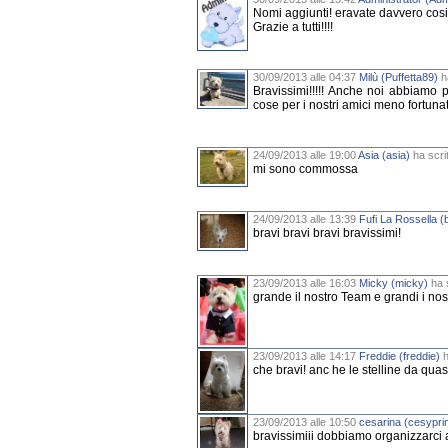
Nomi aggiunti! eravate davvero cosi' t
Grazie a tutti!!!!
30/09/2013 alle 04:37
Milù (Puffetta89)
ha
Bravissimi!!!!! Anche noi abbiamo 
cose per i nostri amici meno fortunati
24/09/2013 alle 19:00
Asia (asia)
ha scrit
mi sono commossa
24/09/2013 alle 13:39
Fufi La Rossella 
bravi bravi bravi bravissimi!
23/09/2013 alle 16:03
Micky (micky)
ha s
grande il nostro Team e grandi i nostri
23/09/2013 alle 14:17
Freddie (freddie)
h
che bravi! anc he le stelline da quas
23/09/2013 alle 10:50
cesarina (cesypri
bravissimiii dobbiamo organizzarci