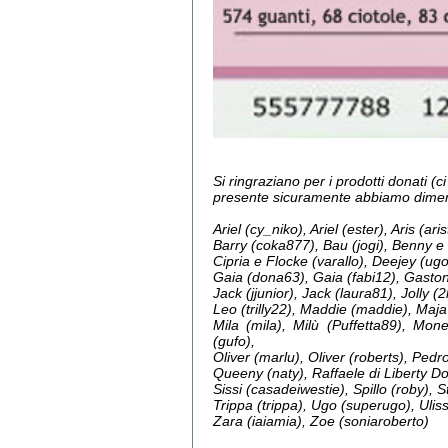
Si ringraziano per i prodotti donati 
presente sicuramente abbiamo dimen
Ariel (cy_niko), Ariel (ester), Aris (ar
Barry (coka877), Bau (jogi), Benny e 
Cipria e Flocke (varallo), Deejey (ug
Gaia (dona63), Gaia (fabi12), Gaston
Jack (jjunior), Jack (laura81), Jolly 
Leo (trilly22), Maddie (maddie), Maja
Mila (mila), Milù (Puffetta89), Mo
(gufo),
Oliver (marlu), Oliver (roberts), Ped
Queeny (naty), Raffaele di Liberty D
Sissi (casadeiwestie), Spillo (roby), 
Trippa (trippa), Ugo (superugo), Ulis
Zara (iaiamia), Zoe (soniaroberto)