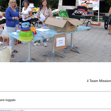
il Team Mission
sere loggato
inistrator)
ha scritto: