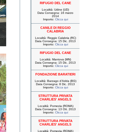
RIFUGIO DEL CANE
Località: Udine (UD)
Data Consegna: 16 marzo
2014
Importo:
Clicca qui
CANILE DI REGGIO
CALABRIA
Località: Reggio Calabria (RC)
Data Consegna: 15 Dic. 2013
Importo:
Clicca qui
RIFUGIO DEL CANE
Località: Mantova (MN)
Data Consegna: 15 Dic. 2013
Importo:
Clicca qui
FONDAZIONE BARATIERI
Località: Barzago d'Adda (BG)
Data Consegna: 8 Dic. 2013
Importo:
Clicca qui
STRUTTURA PRIVATA
CHARLIES' ANGELS
Località: Pomezia (ROMA)
Data Consegna: 13 Ott. 2013
Importo:
Clicca qui
STRUTTURA PRIVATA
CHARLIES' ANGELS
Località: Pomezia (ROMA)