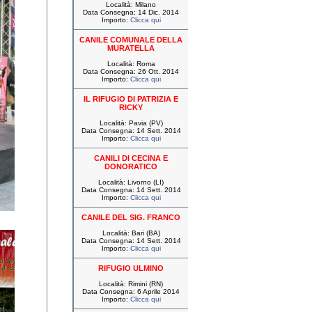
Località: Milano
Data Consegna: 14 Dic. 2014
Importo:
Clicca qui
CANILE COMUNALE DELLA
MURATELLA
Località: Roma
Data Consegna: 26 Ott. 2014
Importo:
Clicca qui
IL RIFUGIO DI PATRIZIA E
RICKY
Località: Pavia (PV)
Data Consegna: 14 Sett. 2014
Importo:
Clicca qui
CANILI DI CECINA E
DONORATICO
Località: Livorno (LI)
Data Consegna: 14 Sett. 2014
Importo:
Clicca qui
CANILE DEL SIG. FRANCO
Località: Bari (BA)
Data Consegna: 14 Sett. 2014
Importo:
Clicca qui
RIFUGIO ULMINO
Località: Rimini (RN)
Data Consegna: 6 Aprile 2014
Importo:
Clicca qui