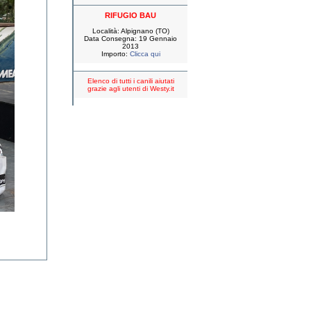
RIFUGIO BAU
Località: Alpignano (TO)
Data Consegna: 19 Gennaio
2013
Importo:
Clicca qui
Elenco di tutti i canili aiutati
grazie agli utenti di Westy.it