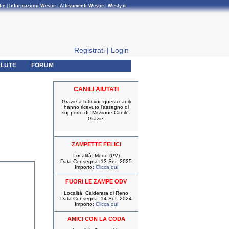
tie
|
Informazioni Westie
|
Allevamenti Westie
|
Westy.it
Registrati
|
Login
LUTE
FORUM
CANILI AIUTATI
Grazie a tutti voi, questi canili
hanno ricevuto l'assegno di
supporto di "Missione Canili".
Grazie!
ZAMPETTE FELICI
Località: Mede (PV)
Data Consegna: 13 Set. 2025
Importo:
Clicca qui
FUORI LE ZAMPE ODV
Località: Calderara di Reno
Data Consegna: 14 Set. 2024
Importo:
Clicca qui
AMICI CON LA CODA