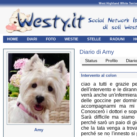
West Highland White Terrie
HOME
DIARI
FOTO
WESTIE
STELLE
RADUNI
H
Diario di Amy
Status
Profilo
Diari
Intervento al colon
ciao a tutti e grazie p
dell'intervento e le dira
verrà anche un'infermiera
delle goccine per dormir
accompagnarmi ma mi ha
Conoscerò i dottori e sopr
Sarà difficile ma siamo
perché sarò un paio di gio
che la tata venga a trov
Amy
perché se no l'innesto si