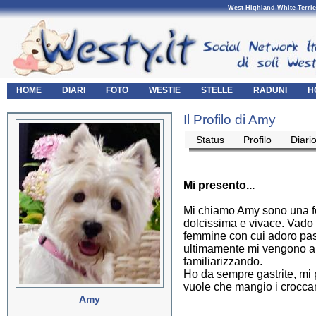
West Highland White Terrie
HOME
DIARI
FOTO
WESTIE
STELLE
RADUNI
H
Il Profilo di Amy
Status
Profilo
Diari
Mi presento...
Mi chiamo Amy sono una fe
dolcissima e vivace. Vado
femmine con cui adoro pass
ultimamente mi vengono a tr
familiarizzando.
Ho da sempre gastrite, mi p
vuole che mangio i croccan
Amy