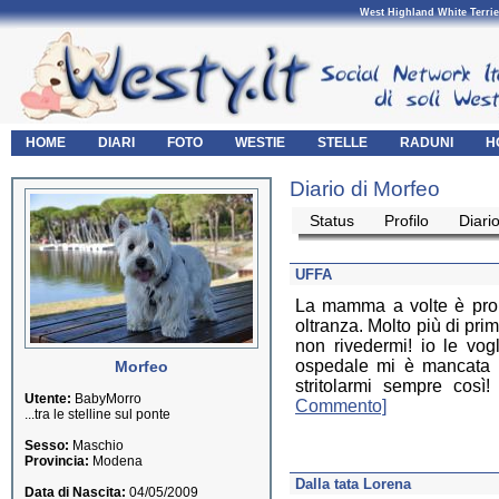
West Highland White Terrie
HOME
DIARI
FOTO
WESTIE
STELLE
RADUNI
H
Diario di Morfeo
Status
Profilo
Diari
UFFA
La mamma a volte è propr
oltranza. Molto più di pri
non rivedermi! io le vog
ospedale mi è mancata ta
Morfeo
stritolarmi sempre così
Utente:
BabyMorro
Commento]
...tra le stelline sul ponte
Sesso:
Maschio
Provincia:
Modena
Dalla tata Lorena
Data di Nascita:
04/05/2009