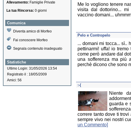
Allevamento:
Famiglie Private
Me lo vogliono tenere nas
visita dal dottorino... 
La tua Rincorsa:
0 giorni
vaccino domani... uhmmm
Comunica
Diventa amico di Morfeo
Pelo e Contropelo
Fai conoscere Morfeo
... domani mi tocca... sì
pettinarmi! uffa! io trem
Segnala contenuto inadeguato
come però andare dal dott
una sofferenza ma più a
Statistiche
perchè dicono che sono m
Ultimo Login: 31/05/2026 13:54
Registrato il : 18/05/2009
Amici: 56
:-(
Niente da
addormenta
guarda e s
sofferenz
correre tanto dove ti trov
sempre vivo nei nostri cu
un Commento]