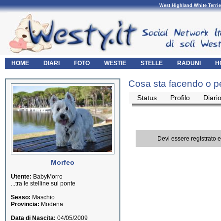
West Highland White Terrie
HOME
DIARI
FOTO
WESTIE
STELLE
RADUNI
H
Cosa sta facendo o p
Status
Profilo
Diari
Devi essere registrato 
Morfeo
Utente:
BabyMorro
...tra le stelline sul ponte
Sesso:
Maschio
Provincia:
Modena
Data di Nascita:
04/05/2009