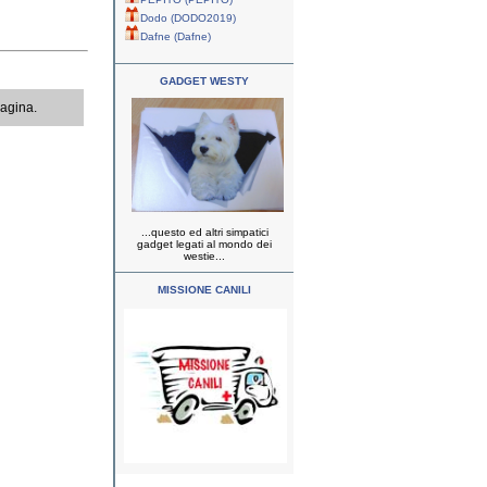
Dodo (DODO2019)
Dafne (Dafne)
GADGET WESTY
pagina.
...questo ed altri simpatici
gadget legati al mondo dei
westie...
MISSIONE CANILI