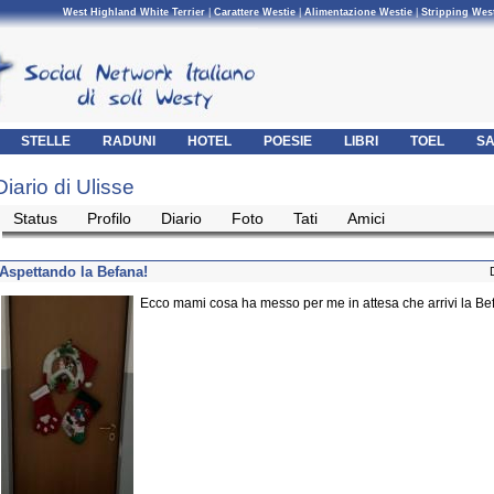
West Highland White Terrier
|
Carattere Westie
|
Alimentazione Westie
|
Stripping Wes
STELLE
RADUNI
HOTEL
POESIE
LIBRI
TOEL
SA
Diario di Ulisse
Status
Profilo
Diario
Foto
Tati
Amici
Aspettando la Befana!
Ecco mami cosa ha messo per me in attesa che arrivi la Be