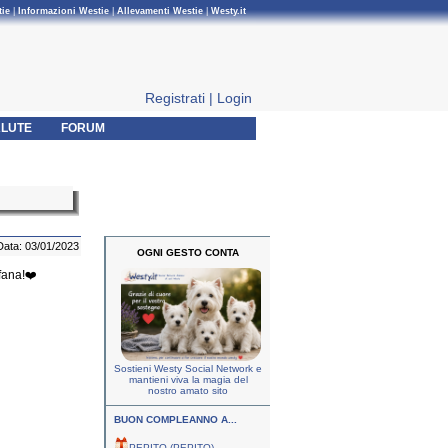
tie
|
Informazioni Westie
|
Allevamenti Westie
|
Westy.it
Registrati
|
Login
LUTE
FORUM
Data: 03/01/2023
OGNI GESTO CONTA
fana!❤️
Sostieni Westy Social Network e
mantieni viva la magia del
nostro amato sito
BUON COMPLEANNO A...
PEPITO (PEPITO)