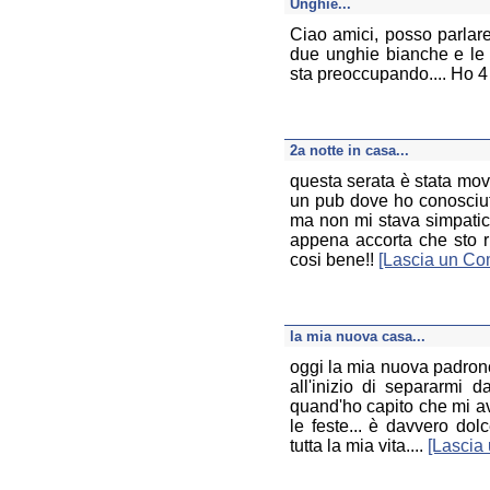
Unghie...
Ciao amici, posso parla
due unghie bianche e le 
sta preoccupando.... Ho 4
2a notte in casa...
questa serata è stata movi
un pub dove ho conosciuto
ma non mi stava simpatica
appena accorta che sto ru
cosi bene!!
[Lascia un C
la mia nuova casa...
oggi la mia nuova padronci
all'inizio di separarmi 
quand'ho capito che mi av
le feste... è davvero do
tutta la mia vita....
[Lascia