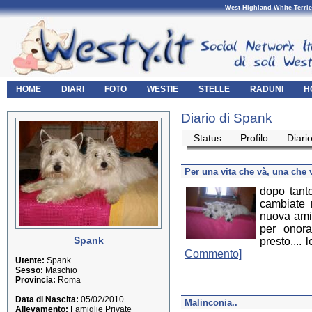
West Highland White Terrie
HOME
DIARI
FOTO
WESTIE
STELLE
RADUNI
H
Diario di Spank
Status
Profilo
Diari
Per una vita che và, una che 
dopo tanto
cambiate 
nuova amica
per onora
Spank
presto.... 
Commento]
Utente:
Spank
Sesso:
Maschio
Provincia:
Roma
Data di Nascita:
05/02/2010
Malinconia..
Allevamento:
Famiglie Private