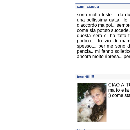
cami ciauuu
sono molto triste.... da 
una bellissima gatta.. le
d'accordo ma poi... sempre
come sia potuto succede....
questa sera ci ha fatto t
portico.... lo zio di ma
spesso.... per me sono dei
pancia.. mi fanno solleti
ancora molto ripresa... pe
tesoriiiI!!!
CIAO A TUT
ma io e la
;) come s