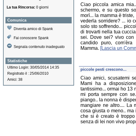
Ciao piccola amica mia..
La tua Rincorsa:
0 giorni
schermo, e su questo soc
morì... la mamma è triste,
Comunica
vederla sorridere? ... io 
solo sto soffrendo... picc
Diventa amico di Spank
di trovarti nella tua cucc
sei. Dove sei? vivo con l
Fai conoscere Spank
candido puro, com'èra 
Segnala contenuto inadeguato
Mamma.
[Lascia un Com
Statistiche
Ultimo Login: 30/05/2014 14:35
piccole pesti crescono...
Registrato il : 25/06/2010
Ciao amici, scusatemi s
Amici: 38
Mami ha a disposizione.
tantissimo... ormai ho 13 m
mi porta sempre con se.
piango.. la nonna è dispe
mangiare ne altro.... La
cosa giusta o meno.. ma i
che si è creato è troppo 
senza di lei non vivo propr