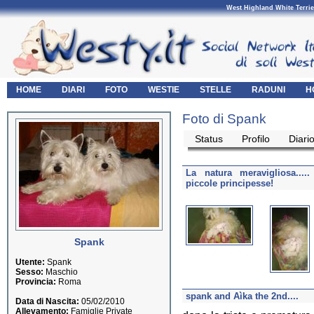
West Highland White Terrie
HOME
DIARI
FOTO
WESTIE
STELLE
RADUNI
H
Foto di Spank
Status
Profilo
Diari
La natura meravigliosa...
piccole principesse!
Spank
Utente:
Spank
Sesso:
Maschio
Provincia:
Roma
spank and Aìka the 2nd....
Data di Nascita:
05/02/2010
Allevamento:
Famiglie Private