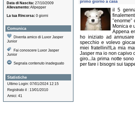
primo giorno a casa
Data di Nascita:
27/10/2009
Allevamento:
Allpepper
il 5 gen
finalemen
La tua Rincorsa:
0 giorni
"enorme" c
Monica e 
Comunica
Appena ent
ho iniziato ad annusare
Diventa amico di Luxor Jasper
Junior
specchio e volevo gioca
miei fratellini!!La mia 
Fai conoscere Luxor Jasper
Jasper ma io non capivo 
Junior
giro...la prima notte sono
Segnala contenuto inadeguato
per fare i bisogni sui tapp
Statistiche
Ultimo Login: 07/01/2024 12:15
Registrato il : 13/01/2010
Amici: 41