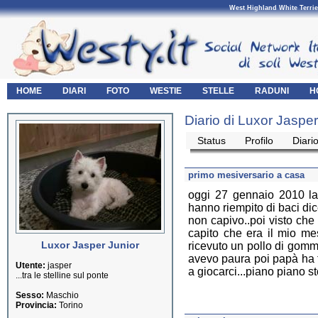
West Highland White Terrie
HOME
DIARI
FOTO
WESTIE
STELLE
RADUNI
H
Diario di Luxor Jasper
Status
Profilo
Diari
primo mesiversario a casa
oggi 27 gennaio 2010 la
hanno riempito di baci dic
non capivo..poi visto che
capito che era il mio mes
Luxor Jasper Junior
ricevuto un pollo di gomma
avevo paura poi papà ha f
Utente:
jasper
a giocarci...piano piano 
...tra le stelline sul ponte
Sesso:
Maschio
Provincia:
Torino