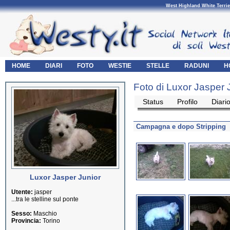
West Highland White Terrie
HOME
DIARI
FOTO
WESTIE
STELLE
RADUNI
H
Foto di Luxor Jasper 
Status
Profilo
Diari
Campagna e dopo Stripping
Luxor Jasper Junior
Utente:
jasper
...tra le stelline sul ponte
Sesso:
Maschio
Provincia:
Torino