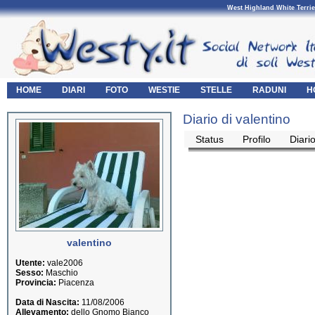
West Highland White Terrie
HOME
DIARI
FOTO
WESTIE
STELLE
RADUNI
H
Diario di valentino
Status
Profilo
Diari
valentino
Utente:
vale2006
Sesso:
Maschio
Provincia:
Piacenza
Data di Nascita:
11/08/2006
Allevamento:
dello Gnomo Bianco