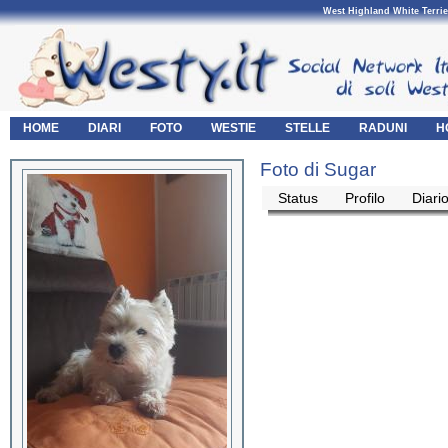
West Highland White Terrie
HOME
DIARI
FOTO
WESTIE
STELLE
RADUNI
H
Foto di Sugar
Status
Profilo
Diari