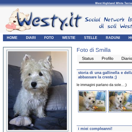
West Highland White Terrie
HOME
DIARI
FOTO
WESTIE
STELLE
RADUNI
H
Foto di Smilla
Status
Profilo
Diari
storia di una gallinella e del
abbassare la cresta ;)
le immagini parlano da sole... ;)
i miei compleanni!