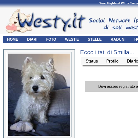
West Highland White Terrie
HOME
DIARI
FOTO
WESTIE
STELLE
RADUNI
H
Ecco i tati di Smilla...
Status
Profilo
Diari
Devi essere registrato 