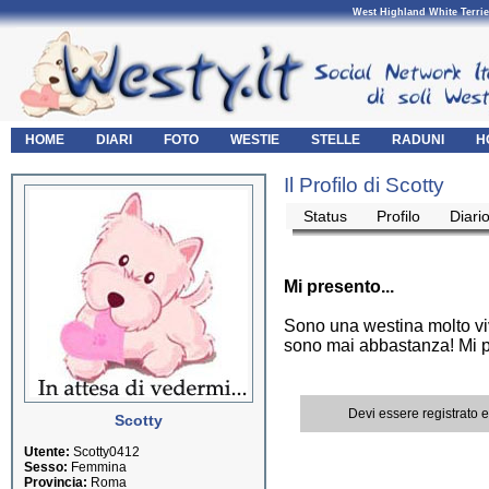
West Highland White Terrie
HOME
DIARI
FOTO
WESTIE
STELLE
RADUNI
H
Il Profilo di Scotty
Status
Profilo
Diari
Mi presento...
Sono una westina molto vi
sono mai abbastanza! Mi pi
Devi essere registrato 
Scotty
Utente:
Scotty0412
Sesso:
Femmina
Provincia:
Roma