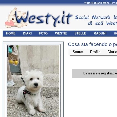
West Highland White Terrie
HOME
DIARI
FOTO
WESTIE
STELLE
RADUNI
H
Cosa sta facendo o p
Status
Profilo
Diari
Devi essere registrato 