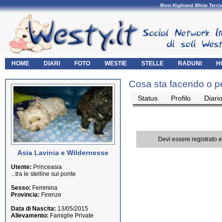
West Highland White Terrie
HOME
DIARI
FOTO
WESTIE
STELLE
RADUNI
H
Cosa sta facendo o pe
Status
Profilo
Diari
Devi essere registrato 
Asia Lavinia e Wildernesse
Utente:
Princeasia
...tra le stelline sul ponte
Sesso:
Femmina
Provincia:
Firenze
Data di Nascita:
13/05/2015
Allevamento:
Famiglie Private