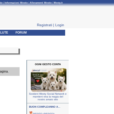
tie
|
Informazioni Westie
|
Allevamenti Westie
|
Westy.it
Registrati
|
Login
LUTE
FORUM
OGNI GESTO CONTA
pagina.
Sostieni Westy Social Network e
mantieni viva la magia del
nostro amato sito
BUON COMPLEANNO A...
PEPITO (PEPITO)