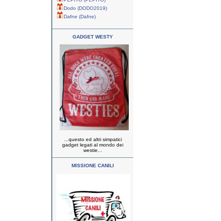
Dodo (DODO2019)
Dafne (Dafne)
GADGET WESTY
...questo ed altri simpatici
gadget legati al mondo dei
westie...
MISSIONE CANILI