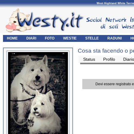
West Highland White Terrie
HOME
DIARI
FOTO
WESTIE
STELLE
RADUNI
H
Cosa sta facendo o pe
Status
Profilo
Diari
Devi essere registrato 