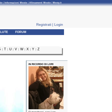
tie
|
Informazioni Westie
|
Allevamenti Westie
|
Westy.it
Registrati
|
Login
LUTE
FORUM
S
T
U
V
W
X
Y
Z
|
|
|
|
|
|
|
IN RICORDO DI LORI
Ci mancherai, cara Lory