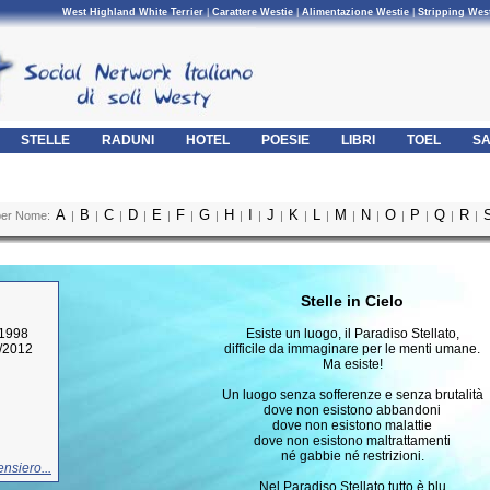
West Highland White Terrier
|
Carattere Westie
|
Alimentazione Westie
|
Stripping Wes
STELLE
RADUNI
HOTEL
POESIE
LIBRI
TOEL
SA
A
B
C
D
E
F
G
H
I
J
K
L
M
N
O
P
Q
R
per Nome:
|
|
|
|
|
|
|
|
|
|
|
|
|
|
|
|
|
|
Stelle in Cielo
/1998
Esiste un luogo, il Paradiso Stellato,
4/2012
difficile da immaginare per le menti umane.
Ma esiste!
Un luogo senza sofferenze e senza brutalità
dove non esistono abbandoni
dove non esistono malattie
dove non esistono maltrattamenti
né gabbie né restrizioni.
nsiero...
Nel Paradiso Stellato tutto è blu