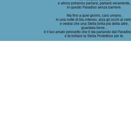
e allora potranno parlarsi, parlarsi veramente,
in questo Paradiso senza barriere.
Ma fino a quel giorno, caro umano,
in una notte di blu intenso, alza gli occhi al ciel
e vedrai che una Stella brilla più della altre,
guardala bene...
è il tuo amato pelosetto che ti sta parlando dal Paradiso
e fa brillare la Stella Protettrice per te.