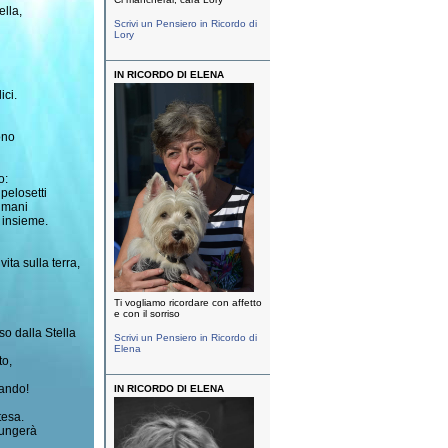
ella,
Scrivi un Pensiero in Ricordo di
Lory
IN RICORDO DI ELENA
ici.
ono
o:
 pelosetti
 umani
 insieme.
ita sulla terra,
Ti vogliamo ricordare con affetto
e con il sorriso
o dalla Stella
Scrivi un Pensiero in Ricordo di
Elena
to,
lando!
IN RICORDO DI ELENA
tesa.
iungerà