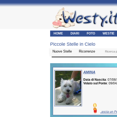
HOME
DIARI
FOTO
WESTIE
Piccole Stelle in Cielo
Nuove Stelle
Ricorrenze
___
Ricerca 
AMINA
Data di Nascita
: 07/08
Volato sul Ponte
: 09/0
Lascia un Pe