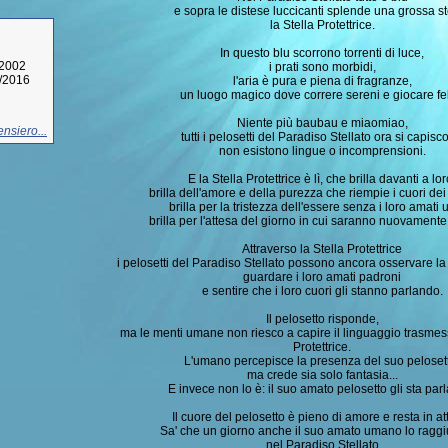
e sopra le distese luccicanti splende una grossa st
la Stella Protettrice.
In questo blu scorrono torrenti di luce,
/2002
i prati sono morbidi,
2/2016
l'aria è pura e piena di fragranze,
un luogo magico dove correre sereni e giocare fel
Niente più baubau e miaomiao,
nsiero...
tutti i pelosetti del Paradiso Stellato ora si capisc
non esistono lingue o incomprensioni.
E la Stella Protettrice è lì, che brilla davanti a lor
brilla dell'amore e della purezza che riempie i cuori dei
brilla per la tristezza dell'essere senza i loro amati
brilla per l'attesa del giorno in cui saranno nuovamente
Attraverso la Stella Protettrice
i pelosetti del Paradiso Stellato possono ancora osservare la v
guardare i loro amati padroni
e sentire che i loro cuori gli stanno parlando.
Il pelosetto risponde,
ma le menti umane non riesco a capire il linguaggio trasmess
Protettrice.
L'umano percepisce la presenza del suo peloset
ma crede sia solo fantasia...
E invece non lo è: il suo amato pelosetto gli sta par
Il cuore del pelosetto è pieno di amore e resta in at
Sa' che un giorno anche il suo amato umano lo ragg
nel Paradiso Stellato