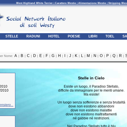
West Highland White Terrier
|
Carattere Westie
|
Alimentazione Westie
|
Stripping Wes
STELLE
RADUNI
HOTEL
POESIE
LIBRI
TOEL
SA
A
B
C
D
E
F
G
H
I
J
K
L
M
N
O
P
Q
R
per Nome:
|
|
|
|
|
|
|
|
|
|
|
|
|
|
|
|
|
|
Stelle in Cielo
/2010
Esiste un luogo, il Paradiso Stellato,
0/2010
difficile da immaginare per le menti umane.
Ma esiste!
Un luogo senza sofferenze e senza brutalità
nsiero...
dove non esistono abbandoni
dove non esistono malattie
dove non esistono maltrattamenti
né gabbie né restrizioni.
Nel Paradiso Stellato tutto è blu