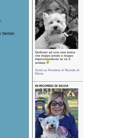
o,
 Stellato
Dedicato ad una cara amica
che troppo presto e troppo
improvvisamente se ne è
andata
Scrivi un Pensiero in Ricordo di
Elena
IN RICORDO DI SILVIA