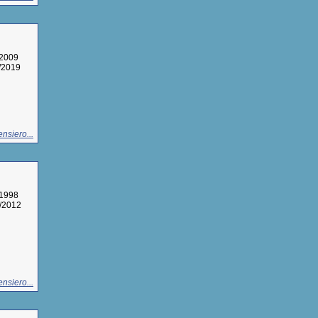
/2009
1/2019
nsiero...
/1998
8/2012
nsiero...