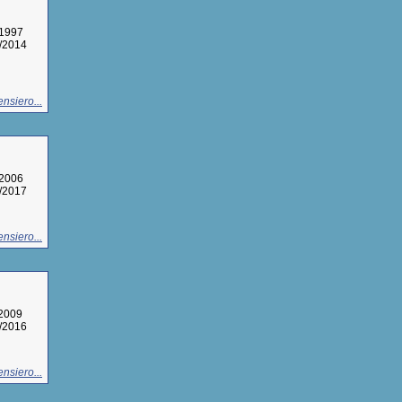
/1997
9/2014
nsiero...
/2006
9/2017
nsiero...
/2009
8/2016
nsiero...