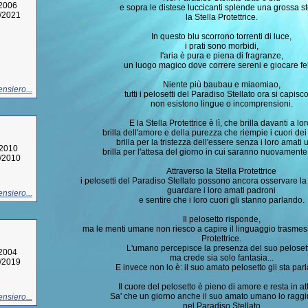
/2006
e sopra le distese luccicanti splende una grossa st
2/2021
la Stella Protettrice.
In questo blu scorrono torrenti di luce,
i prati sono morbidi,
l'aria è pura e piena di fragranze,
un luogo magico dove correre sereni e giocare fel
Niente più baubau e miaomiao,
nsiero...
tutti i pelosetti del Paradiso Stellato ora si capisc
non esistono lingue o incomprensioni.
E la Stella Protettrice è lì, che brilla davanti a lor
brilla dell'amore e della purezza che riempie i cuori dei
brilla per la tristezza dell'essere senza i loro amati
/2010
brilla per l'attesa del giorno in cui saranno nuovamente
2/2010
Attraverso la Stella Protettrice
i pelosetti del Paradiso Stellato possono ancora osservare la v
guardare i loro amati padroni
nsiero...
e sentire che i loro cuori gli stanno parlando.
Il pelosetto risponde,
ma le menti umane non riesco a capire il linguaggio trasmess
Protettrice.
L'umano percepisce la presenza del suo peloset
/2004
ma crede sia solo fantasia...
8/2019
E invece non lo è: il suo amato pelosetto gli sta par
Il cuore del pelosetto è pieno di amore e resta in at
Sa' che un giorno anche il suo amato umano lo ragg
nsiero...
nel Paradiso Stellato