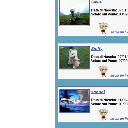
Smile
Data di Nascita
: 07/01
Volato sul Ponte
: 03/0
Lascia un Pe
Sniffy
Data di Nascita
: 27/01
Volato sul Ponte
: 27/0
Lascia un Pe
snoopi
Data di Nascita
: 11/09
Volato sul Ponte
: 01/0
Lascia un Pe