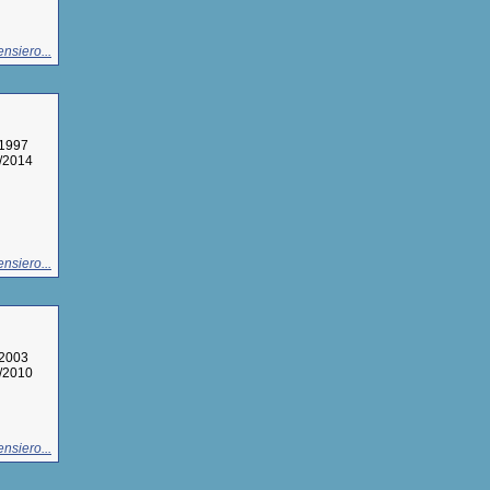
nsiero...
/1997
8/2014
nsiero...
/2003
7/2010
nsiero...