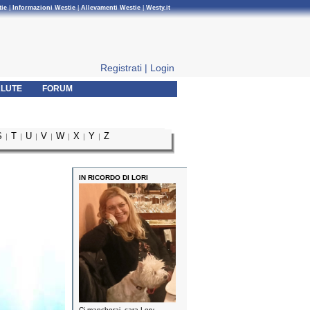
tie
|
Informazioni Westie
|
Allevamenti Westie
|
Westy.it
Registrati
|
Login
LUTE
FORUM
S
T
U
V
W
X
Y
Z
|
|
|
|
|
|
|
IN RICORDO DI LORI
Ci mancherai, cara Lory