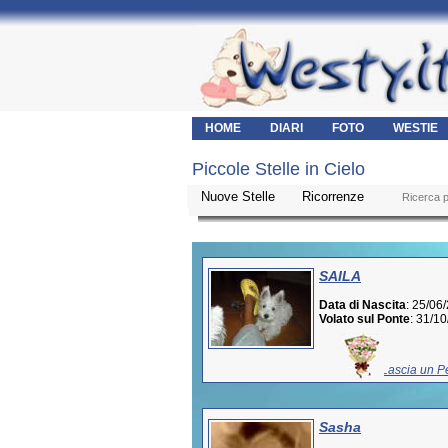
HOME
DIARI
FOTO
WESTIE
Piccole Stelle in Cielo
Nuove Stelle
Ricorrenze
___
Ricerca 
SAILA
Data di Nascita
: 25/06
Volato sul Ponte
: 31/1
Lascia un Pe
Sasha