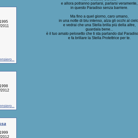
e allora potranno parlarsi, parlarsi veramente,
in questo Paradiso senza barriere.
Ma fino a quel giorno, caro umano,
in una notte di blu intenso, alza gli occhi al ciel
/1995
e vedrai che una Stella brilla più della altre,
8/2011
guardala bene...
è il tuo amato pelosetto che ti sta parlando dal Paradiso
e fa brillare la Stella Protettrice per te.
nsiero...
/1998
9/2012
nsiero...
ssa
/1999
1/2012