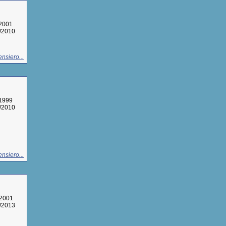
/2001
3/2010
nsiero...
/1999
3/2010
nsiero...
/2001
2/2013