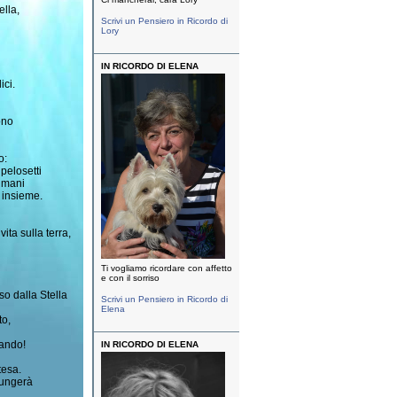
ella,
Scrivi un Pensiero in Ricordo di
Lory
IN RICORDO DI ELENA
ici.
ono
o:
 pelosetti
 umani
 insieme.
ita sulla terra,
Ti vogliamo ricordare con affetto
e con il sorriso
o dalla Stella
Scrivi un Pensiero in Ricordo di
Elena
to,
lando!
IN RICORDO DI ELENA
tesa.
iungerà