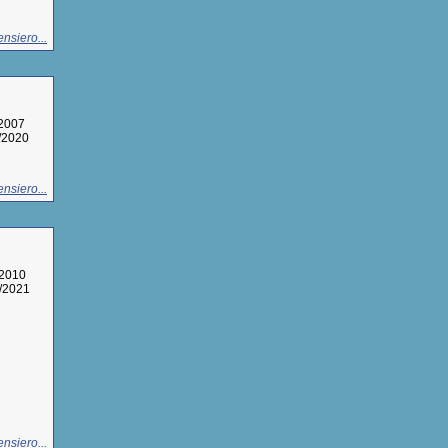
nsiero...
/2007
1/2020
nsiero...
/2010
3/2021
nsiero...