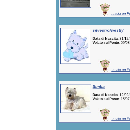
Lascia un Pe
silvestro/westly
Data di Nascita
: 31/12
Volato sul Ponte
: 09/0
Lascia un Pe
Simba
Data di Nascita
: 12/02
Volato sul Ponte
: 15/0
Lascia un Pe