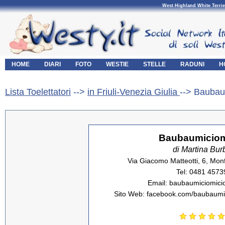
West Highland White Terrie
HOME
DIARI
FOTO
WESTIE
STELLE
RADUNI
H
Lista Toelettatori
-->
in Friuli-Venezia Giulia
--> Baubau
Baubaumiciom
di Martina Bur
Via Giacomo Matteotti, 6, Monf
Tel: 0481 4573
Email: baubaumiciomici
Sito Web: facebook.com/baubaumi