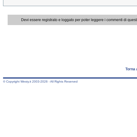
Devi essere registrato e loggato per poter leggere i commenti di ques
Torna 
© Copyright Westy.it 2003-2026 - All Rights Reserved