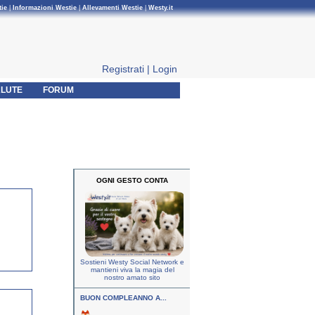
tie
|
Informazioni Westie
|
Allevamenti Westie
|
Westy.it
Registrati
|
Login
LUTE
FORUM
OGNI GESTO CONTA
Sostieni Westy Social Network e
mantieni viva la magia del
nostro amato sito
BUON COMPLEANNO A...