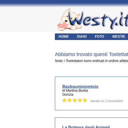
HOME
DIARI
FOTO
WESTIE
Abbiamo trovato questi Toelettator
Nota: i Toelettatori sono ordinati in ordine alfab
Baubaumiciomicio
di Martina Burba
Gorizia
basato su 1 recensione
La Bottega degli Animali