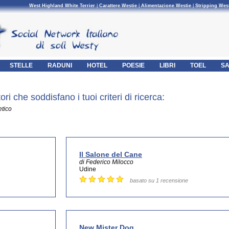
West Highland White Terrier
|
Carattere Westie
|
Alimentazione Westie
|
Stripping Wes
STELLE
RADUNI
HOTEL
POESIE
LIBRI
TOEL
SA
i che soddisfano i tuoi criteri di ricerca:
etico
Il Salone del Cane
di Federico Milocco
Udine
basato su 1 recensione
New Mister Dog