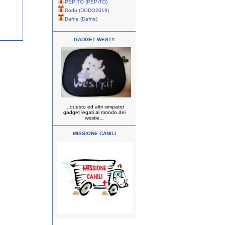
PEPITO (PEPITO)
Dodo (DODO2019)
Dafne (Dafne)
GADGET WESTY
...questo ed altri simpatici
gadget legati al mondo dei
westie...
MISSIONE CANILI