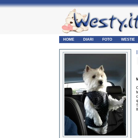
HOME
DIARI
FOTO
WESTIE
M
C
t
c
q
S
I