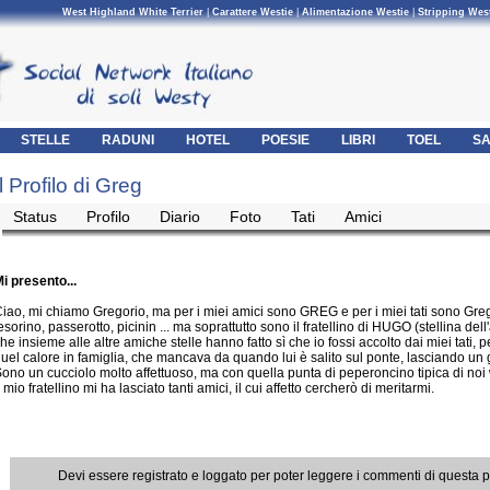
West Highland White Terrier
|
Carattere Westie
|
Alimentazione Westie
|
Stripping Wes
STELLE
RADUNI
HOTEL
POESIE
LIBRI
TOEL
SA
Il Profilo di Greg
Status
Profilo
Diario
Foto
Tati
Amici
i presento...
iao, mi chiamo Gregorio, ma per i miei amici sono GREG e per i miei tati sono Gre
esorino, passerotto, picinin ... ma soprattutto sono il fratellino di HUGO (stellina del
he insieme alle altre amiche stelle hanno fatto sì che io fossi accolto dai miei tati, p
uel calore in famiglia, che mancava da quando lui è salito sul ponte, lasciando un
ono un cucciolo molto affettuoso, ma con quella punta di peperoncino tipica di noi 
l mio fratellino mi ha lasciato tanti amici, il cui affetto cercherò di meritarmi.
Devi essere registrato e loggato per poter leggere i commenti di questa 