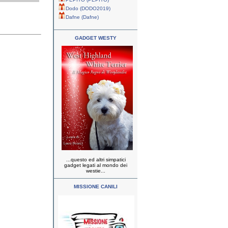
Dodo (DODO2019)
Dafne (Dafne)
GADGET WESTY
...questo ed altri simpatici
gadget legati al mondo dei
westie...
MISSIONE CANILI