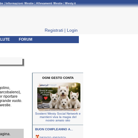
tie
|
Informazioni Westie
|
Allevamenti Westie
|
Westy.it
Registrati
|
Login
LUTE
FORUM
OGNI GESTO CONTA
golino,
l'arcobaleno),
er riportare
 grande vuoto.
westie.
Sostieni Westy Social Network e
mantieni viva la magia del
nostro amato sito
BUON COMPLEANNO A...
pagina.
PEPITO (PEPITO)