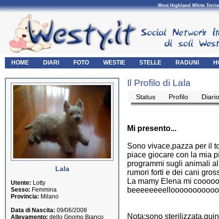
West Highland White Terrie
HOME
DIARI
FOTO
WESTIE
STELLE
RADUNI
H
Il Profilo di Lala
Status
Profilo
Diari
Mi presento...
Sono vivace,pazza per il 
piace giocare con la mia p
programmi sugli animali all
Lala
rumori forti e dei cani gross
La mamy Elena mi coooooocc
Utente:
Lotty
beeeeeeeellooooooooooo!!!!!!!!
Sesso:
Femmina
Provincia:
Milano
Data di Nascita:
09/06/2008
Nota:sono sterilizzata,qui
Allevamento:
dello Gnomo Bianco