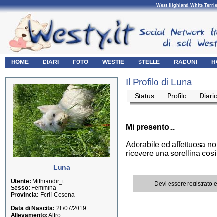
West Highland White Terrie
HOME
DIARI
FOTO
WESTIE
STELLE
RADUNI
H
Il Profilo di Luna
Status
Profilo
Diari
Mi presento...
Adorabile ed affettuosa non
ricevere una sorellina così
Luna
Utente:
Mithrandir_t
Devi essere registrato 
Sesso:
Femmina
Provincia:
Forlì-Cesena
Data di Nascita:
28/07/2019
Allevamento:
Altro