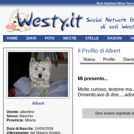
West Highland White Terrie
HOME
DIARI
FOTO
WESTIE
STELLE
RADUNI
H
Il Profilo di Albert
Status
Profilo
Diari
Mi presento...
Molto curioso, testone ma....
Dimenticavo di dire.....adoro
Albert
Utente:
albertino
Devi essere registrato 
Sesso:
Maschio
Provincia:
Milano
Data di Nascita:
24/09/2008
Allevamento:
del Magico Angelo