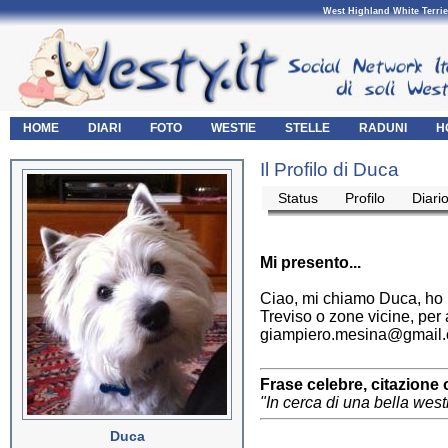
West Highland White Terrie
HOME
DIARI
FOTO
WESTIE
STELLE
RADUNI
H
Il Profilo di Duca
Status
Profilo
Diari
Mi presento...
Ciao, mi chiamo Duca, ho 
Treviso o zone vicine, per 
giampiero.mesina@gmail
Frase celebre, citazione 
"In cerca di una bella wes
Duca