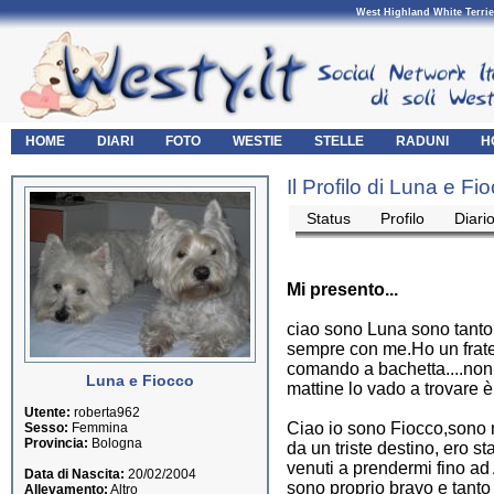
West Highland White Terrie
HOME
DIARI
FOTO
WESTIE
STELLE
RADUNI
H
Il Profilo di Luna e Fi
Status
Profilo
Diari
Mi presento...
ciao sono Luna sono tanto
sempre con me.Ho un frate
comando a bachetta....non v
Luna e Fiocco
mattine lo vado a trovare 
Utente:
roberta962
Ciao io sono Fiocco,sono 
Sesso:
Femmina
Provincia:
Bologna
da un triste destino, ero s
venuti a prendermi fino ad
Data di Nascita:
20/02/2004
sono proprio bravo e tanto
Allevamento:
Altro