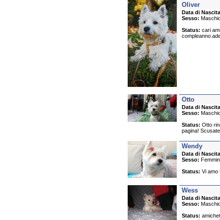
Oliver
Data di Nascita
Sesso:
Maschi
Status:
cari ami
compleanno.ades
Otto
Data di Nascita
Sesso:
Maschi
Status:
Otto rin
pagina! Scusate 
Wendy
Data di Nascita
Sesso:
Femmin
Status:
Vi amo t
Wess
Data di Nascita
Sesso:
Maschi
Status:
amichett