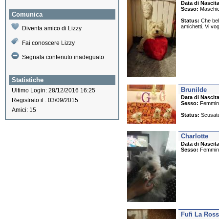
Data di Nascita
Sesso:
Maschi
Comunica
Status:
Che bell
amichetti. Vi 
Diventa amico di Lizzy
Fai conoscere Lizzy
Segnala contenuto inadeguato
Statistiche
Brunilde
Ultimo Login: 28/12/2016 16:25
Data di Nascita
Registrato il : 03/09/2015
Sesso:
Femmin
Amici: 15
Status:
Scusate 
Charlotte
Data di Nascita
Sesso:
Femmin
Fufi La Ross