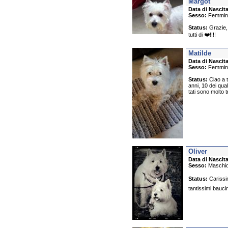
Margot
Data di Nascita
Sesso:
Femmin
Status:
Grazie, 
tutti di ❤️!!!!
Matilde
Data di Nascita
Sesso:
Femmin
Status:
Ciao a t
anni, 10 dei qua
tati sono molto t
Oliver
Data di Nascita
Sesso:
Maschi
Status:
Carissim
tantissimi baucin