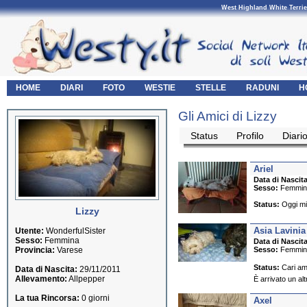
West Highland White Terrie
HOME
DIARI
FOTO
WESTIE
STELLE
RADUNI
H
Gli Amici di Lizzy
Status
Profilo
Diari
Ariel
Data di Nascita
Sesso:
Femmin
Status:
Oggi mia
Lizzy
Asia Lavinia
Utente:
WonderfulSister
Sesso:
Femmina
Data di Nascita
Provincia:
Varese
Sesso:
Femmin
Status:
Cari ami
Data di Nascita:
29/11/2011
Allevamento:
Allpepper
È arrivato un alt
La tua Rincorsa:
0 giorni
Axel