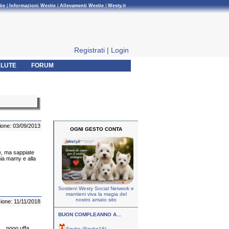
tie
|
Informazioni Westie
|
Allevamenti Westie
|
Westy.it
Registrati
|
Login
LUTE
FORUM
ione: 03/09/2013
OGNI GESTO CONTA
e, ma sappiate
mia mamy e alla
Sostieni Westy Social Network e
mantieni viva la magia del
nostro amato sito
zione: 11/11/2018
BUON COMPLEANNO A...
... nooo uffa
Spyke (Spyke16)