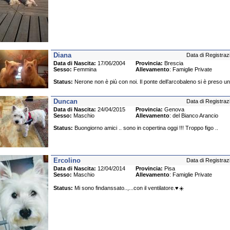
Diana
Data di Registraz
Data di Nascita:
17/06/2004
Provincia:
Brescia
Sesso:
Femmina
Allevamento
: Famiglie Private
Status:
Nerone non è più con noi. Il ponte dell’arcobaleno si è preso un
Duncan
Data di Registraz
Data di Nascita:
24/04/2015
Provincia:
Genova
Sesso:
Maschio
Allevamento
: del Bianco Arancio
Status:
Buongiorno amici .. sono in copertina oggi !!! Troppo figo ..
Ercolino
Data di Registraz
Data di Nascita:
12/04/2014
Provincia:
Pisa
Sesso:
Maschio
Allevamento
: Famiglie Private
Status:
Mi sono findanssato..,...con il ventilatore.♥️☀️