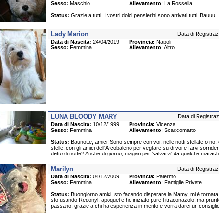
Sesso:
Maschio
Allevamento
: La Rossella
Status:
Grazie a tutti. I vostri dolci pensierini sono arrivati tutti. Bauuu
Lady Marion
Data di Registraz
Data di Nascita:
24/04/2019
Provincia:
Napoli
Sesso:
Femmina
Allevamento
: Altro
LUNA BLOODY MARY
Data di Registraz
Data di Nascita:
10/12/1999
Provincia:
Vicenza
Sesso:
Femmina
Allevamento
: Scaccomatto
Status:
Baunotte, amici! Sono sempre con voi, nelle notti stellate o no,
stelle, con gli amici dell'Arcobaleno per vegliare su di voi e farvi sorrid
detto di notte? Anche di giorno, magari per 'salvarvi' da qualche marach
Marilyn
Data di Registraz
Data di Nascita:
04/12/2009
Provincia:
Palermo
Sesso:
Femmina
Allevamento
: Famiglie Private
Status:
Buongiorno amici, sto facendo disperare la Mamy, mi è tornata 
sto usando Redonyl, apoquel e ho iniziato pure l itraconazolo, ma prurito
passano, grazie a chi ha esperienza in merito e vorrà darci un consigli