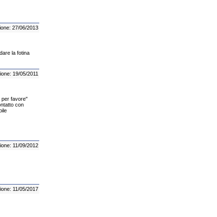
ione: 27/06/2013
re la fotina
ione: 19/05/2011
 per favore"
ontatto con
ile
ione: 11/09/2012
ione: 11/05/2017