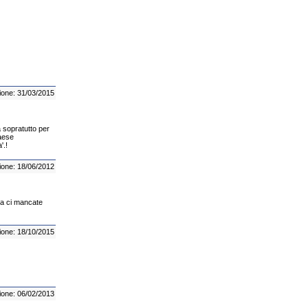
ione: 31/03/2015
 sopratutto per
Paese
'.!
ione: 18/06/2012
a ma ci mancate
ione: 18/10/2015
ione: 06/02/2013