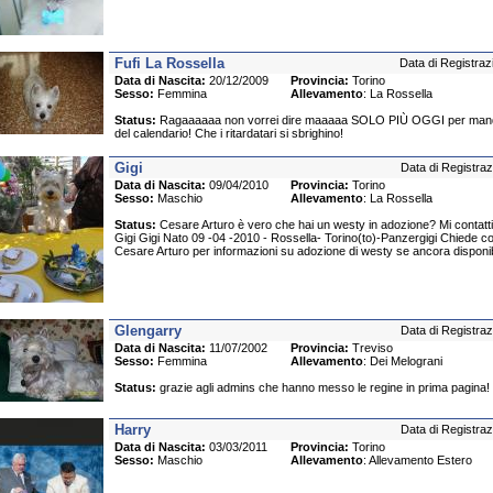
Fufi La Rossella
Data di Registraz
Data di Nascita:
20/12/2009
Provincia:
Torino
Sesso:
Femmina
Allevamento
: La Rossella
Status:
Ragaaaaaa non vorrei dire maaaaa SOLO PIÙ OGGI per manda
del calendario! Che i ritardatari si sbrighino!
Gigi
Data di Registraz
Data di Nascita:
09/04/2010
Provincia:
Torino
Sesso:
Maschio
Allevamento
: La Rossella
Status:
Cesare Arturo è vero che hai un westy in adozione? Mi contatti
Gigi Gigi Nato 09 -04 -2010 - Rossella- Torino(to)-Panzergigi Chiede c
Cesare Arturo per informazioni su adozione di westy se ancora disponib
Glengarry
Data di Registraz
Data di Nascita:
11/07/2002
Provincia:
Treviso
Sesso:
Femmina
Allevamento
: Dei Melograni
Status:
grazie agli admins che hanno messo le regine in prima pagina!
Harry
Data di Registraz
Data di Nascita:
03/03/2011
Provincia:
Torino
Sesso:
Maschio
Allevamento
: Allevamento Estero