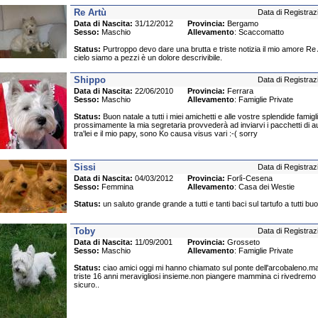
Re Artù
Data di Registraz
Data di Nascita:
31/12/2012
Provincia:
Bergamo
Sesso:
Maschio
Allevamento
: Scaccomatto
Status:
Purtroppo devo dare una brutta e triste notizia il mio amore Re 
cielo siamo a pezzi è un dolore descrivibile.
Shippo
Data di Registraz
Data di Nascita:
22/06/2010
Provincia:
Ferrara
Sesso:
Maschio
Allevamento
: Famiglie Private
Status:
Buon natale a tutti i miei amichetti e alle vostre splendide famigli
prossimamente la mia segretaria provvederà ad inviarvi i pacchetti di 
tra'lei e il mio papy, sono Ko causa visus vari :-( sorry
Sissi
Data di Registraz
Data di Nascita:
04/03/2012
Provincia:
Forlì-Cesena
Sesso:
Femmina
Allevamento
: Casa dei Westie
Status:
un saluto grande grande a tutti e tanti baci sul tartufo a tutti 
Toby
Data di Registraz
Data di Nascita:
11/09/2001
Provincia:
Grosseto
Sesso:
Maschio
Allevamento
: Famiglie Private
Status:
ciao amici oggi mi hanno chiamato sul ponte dell'arcobaleno.
triste 16 anni meravigliosi insieme.non piangere mammina ci rivedremo
sicuro..