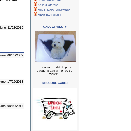
Shila (Patatosa)
Milly E Molly (MillyeMolly)
Marta (MARTAro)
GADGET WESTY
ione: 11/02/2013
ione: 06/03/2009
...questo ed altri simpatici
gadget legati al mondo dei
westie...
ione: 17/02/2013
MISSIONE CANILI
ione: 09/10/2014