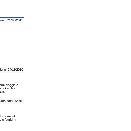
ione: 21/10/2019
ione: 04/11/2010
 con pioggia o
ere! Ops: ho
ella!
ione: 08/12/2015
la dermatite,
 e fastidi nn
o