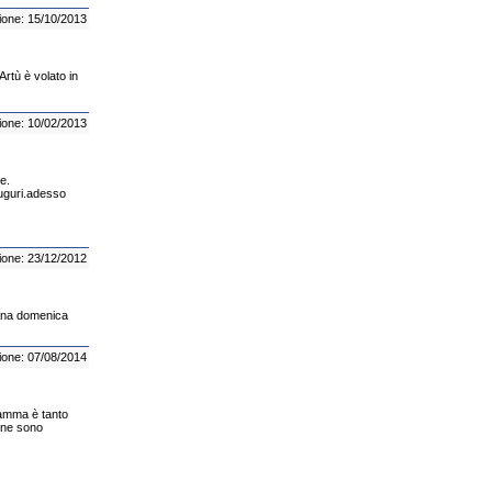
ione: 15/10/2013
Artù è volato in
ione: 10/02/2013
e.
auguri.adesso
ione: 23/12/2012
buona domenica
ione: 07/08/2014
mamma è tanto
 ne sono