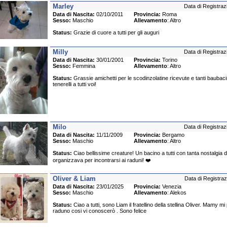
Marley
Data di Registraz
Data di Nascita:
02/10/2011
Provincia:
Roma
Sesso:
Maschio
Allevamento
: Altro
Status:
Grazie di cuore a tutti per gli auguri
Milly
Data di Registraz
Data di Nascita:
30/01/2001
Provincia:
Torino
Sesso:
Femmina
Allevamento
: Altro
Status:
Grassie amichetti per le scodinzolatine ricevute e tanti baubacini
tenerelli a tutti voi!
Milo
Data di Registraz
Data di Nascita:
11/11/2009
Provincia:
Bergamo
Sesso:
Maschio
Allevamento
: Altro
Status:
Ciao bellissime creature! Un bacino a tutti con tanta nostalgia d
organizzava per incontrarsi ai raduni! ❤️
Oliver & Liam
Data di Registraz
Data di Nascita:
23/01/2025
Provincia:
Venezia
Sesso:
Maschio
Allevamento
: Alekos
Status:
Ciao a tutti, sono Liam il fratellino della stellina Oliver. Mamy mi
raduno cosi vi conoscerò . Sono felice