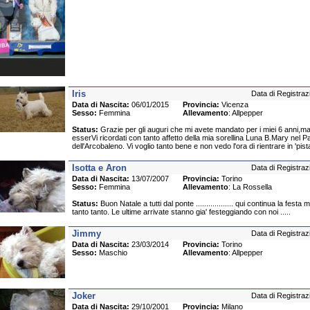
Iris
Data di Registraz
Data di Nascita:
06/01/2015
Provincia:
Vicenza
Sesso:
Femmina
Allevamento
: Allpepper
Status:
Grazie per gli auguri che mi avete mandato per i miei 6 anni,ma
esserVi ricordati con tanto affetto della mia sorellina Luna B.Mary nel 
dell'Arcobaleno. Vi voglio tanto bene e non vedo l'ora di rientrare in 'pista
Isotta e Aron
Data di Registraz
Data di Nascita:
13/07/2007
Provincia:
Torino
Sesso:
Femmina
Allevamento
: La Rossella
Status:
Buon Natale a tutti dal ponte .................. qui continua la fest
tanto tanto. Le ultime arrivate stanno gia' festeggiando con noi .....
Jimmy
Data di Registraz
Data di Nascita:
23/03/2014
Provincia:
Torino
Sesso:
Maschio
Allevamento
: Allpepper
Joker
Data di Registraz
Data di Nascita:
29/10/2001
Provincia:
Milano