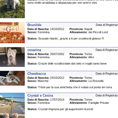
sono molto arrabbiata e dispiaciuta per non avervi visti.
Brunilde
Data di Registraz
Data di Nascita:
14/10/2012
Provincia:
Napoli
Sesso:
Femmina
Allevamento
: dei Piccoli Lord
Status:
Scusate ritardo...grazie a tt per scodinzoli gioioso !!!
cesarina
Data di Registraz
Data di Nascita:
20/07/2002
Provincia:
Torino
Sesso:
Femmina
Allevamento
: Altro
Status:
Grazie delle scodinzolate dal cielo vi voglio tanto bene
Chewbacca
Data di Registraz
Data di Nascita:
24/10/2012
Provincia:
Torino
Sesso:
Maschio
Allevamento
: La Rossella
Status:
Triste per la sua amichetta che è volata sul ponte ieri sera
Crystal e Cesira
Data di Registraz
Data di Nascita:
17/07/2014
Provincia:
Torino
Sesso:
Femmina
Allevamento
: Famiglie Private
Status:
Crystal ringrazia per gli augurissimi ricevuti