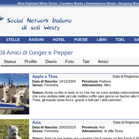
West Highland White Terrier
|
Carattere Westie
|
Alimentazione Westie
|
Stripping Wes
STELLE
RADUNI
HOTEL
POESIE
LIBRI
TOEL
SA
Gli Amici di Ginger e Pepper
Status
Profilo
Diario
Foto
Tati
Amici
Apple e Thea
Data di Registraz
Data di Nascita:
14/12/2004
Provincia:
Padova
Sesso:
Femmina
Allevamento
: Altro
Status:
Avete scritto in tanti, lo so che me ne sono andata velocement
che sono andata dalle piccole stelline.soffio ogni giorno un bacino alla 
Thea, gli mando tanta forza. grazie a tutti per i dolci pensieri.
Asia
Data di Registra
Data di Nascita:
20/03/2018
Provincia:
Asti
Sesso:
Femmina
Allevamento
: di Villa Testa
Status:
Amici la mia mamy era convinta che il raduno on line fosse il 25