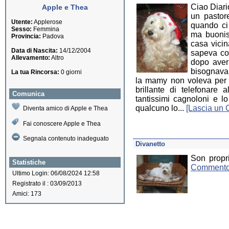
Ciao Diari
Apple e Thea
un pastor
Utente:
Applerose
quando ci
Sesso:
Femmina
ma buonis
Provincia:
Padova
casa vici
Data di Nascita:
14/12/2004
sapeva co
Allevamento:
Altro
dopo aver 
bisognava 
La tua Rincorsa:
0 giorni
la mamy non voleva per 
brillante di telefonare
Comunica
tantissimi cagnoloni e l
qualcuno lo...
[Lascia un
Diventa amico di Apple e Thea
Fai conoscere Apple e Thea
Segnala contenuto inadeguato
Divanetto
Son propri
Statistiche
Commento
Ultimo Login: 06/08/2024 12:58
Registrato il : 03/09/2013
Amici: 173