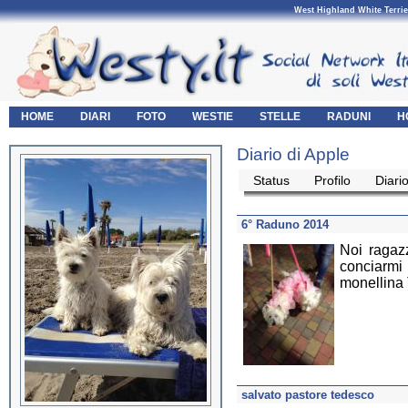
West Highland White Terrie
HOME
DIARI
FOTO
WESTIE
STELLE
RADUNI
H
Diario di Apple
Status
Profilo
Diari
6° Raduno 2014
Noi ragaz
conciarmi
monellina T
salvato pastore tedesco