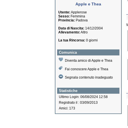
Apple e Thea
Utente:
Applerose
Sesso:
Femmina
Provincia:
Padova
W
Data di Nascita:
14/12/2004
Allevamento:
Altro
La tua Rincorsa:
0 giorni
Comunica
Diventa amico di Apple e Thea
Fai conoscere Apple e Thea
Segnala contenuto inadeguato
Statistiche
Ultimo Login: 06/08/2024 12:58
Registrato il : 03/09/2013
Amici: 173