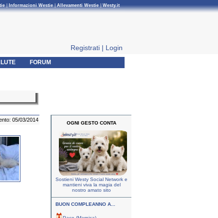
tie
|
Informazioni Westie
|
Allevamenti Westie
|
Westy.it
Registrati
|
Login
LUTE
FORUM
ento: 05/03/2014
OGNI GESTO CONTA
Sostieni Westy Social Network e
mantieni viva la magia del
nostro amato sito
BUON COMPLEANNO A...
Paco (Marnica)