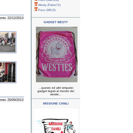
Westy (Fabio72)
Paco (WILD)
ento: 22/12/2013
GADGET WESTY
...questo ed altri simpatici
gadget legati al mondo dei
westie...
ento: 25/09/2013
MISSIONE CANILI