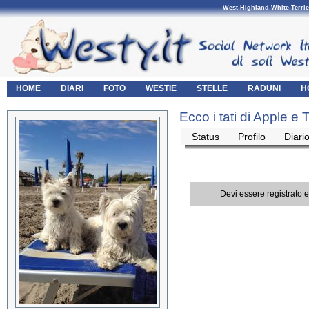
West Highland White Terrie
HOME
DIARI
FOTO
WESTIE
STELLE
RADUNI
H
Ecco i tati di Apple e 
Status
Profilo
Diari
Devi essere registrato 