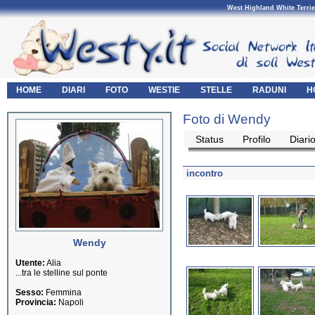
West Highland White Terrie
HOME
DIARI
FOTO
WESTIE
STELLE
RADUNI
H
Foto di Wendy
Status
Profilo
Diari
incontro
Wendy
Utente:
Alia
...tra le stelline sul ponte
Sesso:
Femmina
Provincia:
Napoli