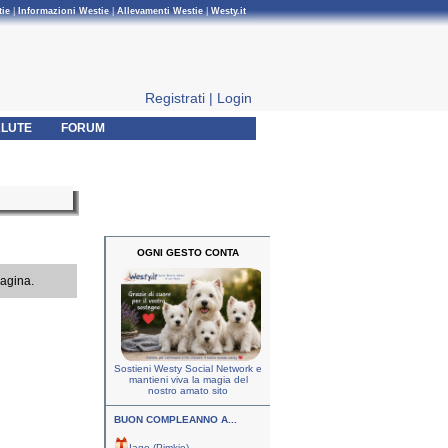
tie
|
Informazioni Westie
|
Allevamenti Westie
|
Westy.it
Registrati
|
Login
LUTE
FORUM
OGNI GESTO CONTA
pagina.
Sostieni Westy Social Network e
mantieni viva la magia del
nostro amato sito
BUON COMPLEANNO A...
Iago (Pimkie)