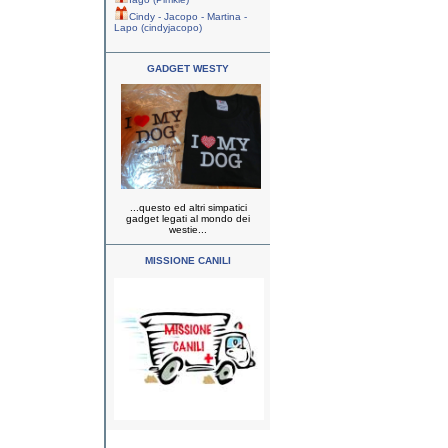
Cindy - Jacopo - Martina -
Lapo (cindyjacopo)
GADGET WESTY
...questo ed altri simpatici
gadget legati al mondo dei
westie...
MISSIONE CANILI