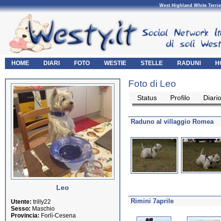
West Highland White Terrie
HOME
DIARI
FOTO
WESTIE
STELLE
RADUNI
H
Foto di Leo
Status
Profilo
Diari
Raduno al villaggio Romea
Leo
Rimini 7aprile
Utente:
trilly22
Sesso:
Maschio
Provincia:
Forlì-Cesena