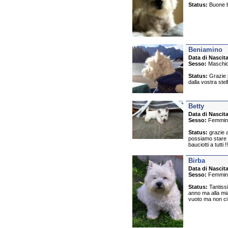
Status:
Buone ba
Beniamino
Data di Nascita
Sesso:
Maschi
Status:
Grazie p
dalla vostra stel
Betty
Data di Nascita
Sesso:
Femmin
Status:
grazie a
possiamo stare u
bauciotti a tutti !!
Birba
Data di Nascita
Sesso:
Femmin
Status:
Tantissi
anno ma alla mia 
vuoto ma non ci 