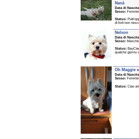
Nanà
Data di Nascita
Sesso:
Femmin
Status:
Pultropp
di forli non rie
Nelson
Data di Nascita
Sesso:
Maschi
Status:
BauCiao 
qualche giorno con
Oh Maggie e
Data di Nascita
Sesso:
Femmin
Status:
Ciao ami