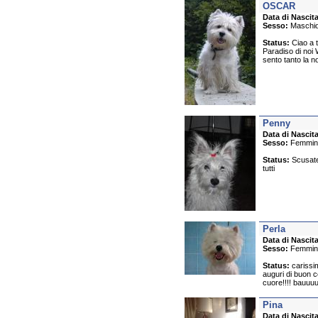
OSCAR
Data di Nascita
Sesso:
Maschi
Status:
Ciao a t
Paradiso di noi 
sento tanto la n
Penny
Data di Nascita
Sesso:
Femmin
Status:
Scusate 
tutti
Perla
Data di Nascita
Sesso:
Femmin
Status:
carissim
auguri di buon c
cuore!!!! bauuu
Pina
Data di Nascita