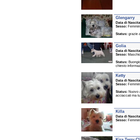
Glengarry
Data di Nascita
Sesso:
Femmin
Status:
grazie a
Golia
Data di Nascita
Sesso:
Maschi
Status:
Buongior
chiesto informaz
Ketty
Data di Nascita
Sesso:
Femmin
Status:
Nuovo ag
acciaccati ma tut
Killa
Data di Nascita
Sesso:
Femmin
Kira Terry C