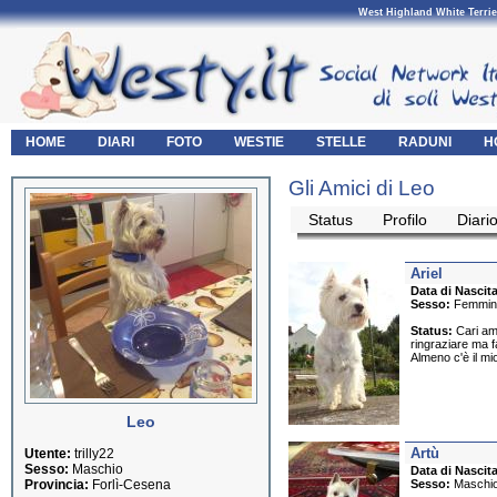
West Highland White Terrie
HOME
DIARI
FOTO
WESTIE
STELLE
RADUNI
H
Gli Amici di Leo
Status
Profilo
Diari
Ariel
Data di Nascita
Sesso:
Femmin
Status:
Cari ami
ringraziare ma f
Almeno c'è il mi
Leo
Artù
Utente:
trilly22
Sesso:
Maschio
Data di Nascita
Provincia:
Forlì-Cesena
Sesso:
Maschi