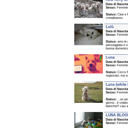
Data di Nascita
Sesso:
Femmin
Status:
Cloe e M
compleanno.
Lulù
Data di Nascita
Sesso:
Femmin
Status:
amo le g
passeggiata e si
buona domenica a
Luna
Data di Nascita
Sesso:
Femmin
Status:
Cerco f
registrato, ma s
Luna (white
Data di Nascita
Sesso:
Femmin
Status:
...un pe
giorno...è volat
bianche!!! ciao 
LUNA BLOO
Data di Nascita
Sesso:
Femmin