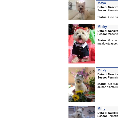
Maya
Data di Nascita
Sesso:
Femmin
Status:
Ciao ami
Micky
Data di Nascita
Sesso:
Maschi
Status:
Grazie a
ma dovrà aspettar
Milky
Data di Nascita
Sesso:
Femmin
Status:
Un grazi
se non siamo riu
Milly
Data di Nascita
Sesso:
Femmin