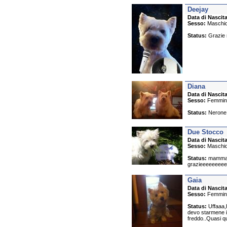
Deejay
Data di Nascita
Sesso:
Maschi
Status:
Grazie m
Diana
Data di Nascita
Sesso:
Femmin
Status:
Nerone n
Due Stocco
Data di Nascita
Sesso:
Maschi
Status:
mamma m
grazieeeeeeee
Gaia
Data di Nascita
Sesso:
Femmin
Status:
Uffaaa,h
devo starmene 
freddo..Quasi qu