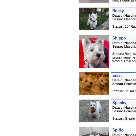
nuove generazio
Rocky
Data di Nascita
Sesso:
Maschi
Status:
10° Rad
Shippo
Data di Nascita
Sesso:
Maschi
Status:
Buon nat
prossimamente la
tra'lei e il mio 
Sissi
Data di Nascita
Sesso:
Femmin
Status:
un salut
Spenky
Data di Nascita
Sesso:
Femmin
Status:
Grazie a
Spillo
Data di Nascita