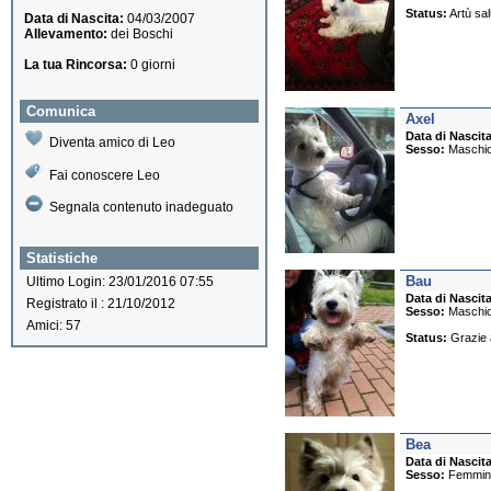
Status:
Artù salu
Data di Nascita:
04/03/2007
Allevamento:
dei Boschi
La tua Rincorsa:
0 giorni
Comunica
Axel
Data di Nascita
Diventa amico di Leo
Sesso:
Maschi
Fai conoscere Leo
Segnala contenuto inadeguato
Statistiche
Bau
Ultimo Login: 23/01/2016 07:55
Data di Nascita
Registrato il : 21/10/2012
Sesso:
Maschi
Amici: 57
Status:
Grazie a
Bea
Data di Nascita
Sesso:
Femmin