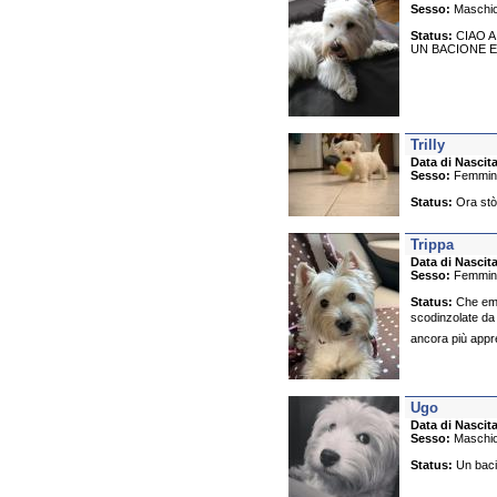
Sesso:
Maschi
Status:
CIAO A
UN BACIONE E
Trilly
Data di Nascita
Sesso:
Femmin
Status:
Ora stò
Trippa
Data di Nascita
Sesso:
Femmin
Status:
Che emo
scodinzolate da
ancora più appr
Ugo
Data di Nascita
Sesso:
Maschi
Status:
Un bacio