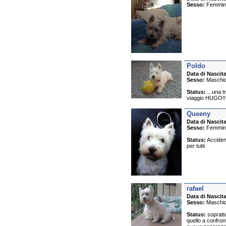
Sesso:
Femmin
Poldo
Data di Nascita
Sesso:
Maschi
Status:
...una t
viaggio HUGO!!!
Queeny
Data di Nascita
Sesso:
Femmin
Status:
Accident
per tutti
rafael
Data di Nascita
Sesso:
Maschi
Status:
soprattu
quello a confro