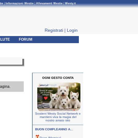
tie
|
Informazioni Westie
|
Allevamenti Westie
|
Westy.it
Registrati
|
Login
LUTE
FORUM
OGNI GESTO CONTA
pagina.
Sostieni Westy Social Network e
mantieni viva la magia del
nostro amato sito
BUON COMPLEANNO A...
Paco (Marnica)