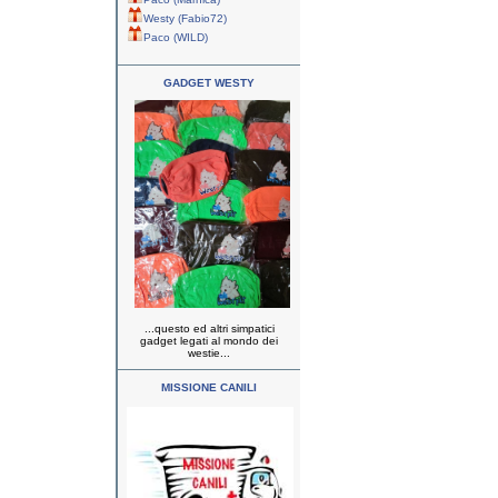
Westy (Fabio72)
Paco (WILD)
GADGET WESTY
...questo ed altri simpatici
gadget legati al mondo dei
westie...
MISSIONE CANILI