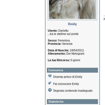
N
Emily
Utente:
Darietto
...tra le stelline sul ponte
Sesso:
Femmina
Provincia:
Venezia
Data di Nascita:
18/04/2011
Allevamento:
Dei Melograni
La tua Rincorsa:
0 giorni
Comunica
Diventa amico di Emily
Fai conoscere Emily
Segnala contenuto inadeguato
Statistiche