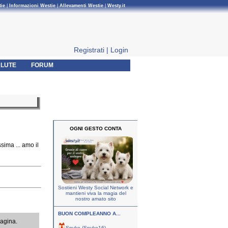
tie
|
Informazioni Westie
|
Allevamenti Westie
|
Westy.it
Registrati
|
Login
LUTE
FORUM
OGNI GESTO CONTA
sima ... amo il
Sostieni Westy Social Network e
mantieni viva la magia del
nostro amato sito
BUON COMPLEANNO A...
pagina.
Spyke (Spyke16)