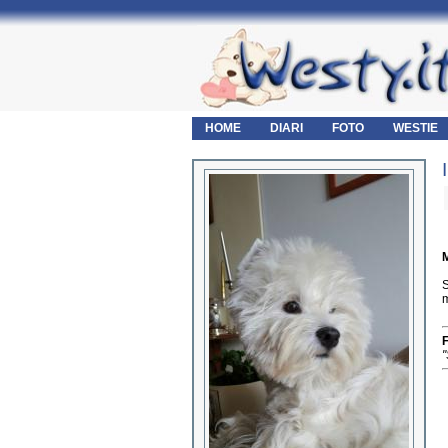
HOME
DIARI
FOTO
WESTIE
M
S
m
F
"