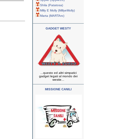
Shila (Patatosa)
Milly E Molly (MillyeMolly)
Marta (MARTAro)
GADGET WESTY
...questo ed altri simpatici
gadget legati al mondo dei
westie...
MISSIONE CANILI