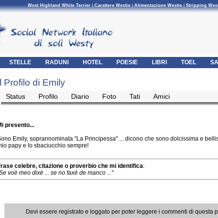
West Highland White Terrier
|
Carattere Westie
|
Alimentazione Westie
|
Stripping Wes
STELLE
RADUNI
HOTEL
POESIE
LIBRI
TOEL
SA
Il Profilo di Emily
Status
Profilo
Diario
Foto
Tati
Amici
i presento...
ono Emily, soprannominata "La Principessa" ... dicono che sono dolcissima e bellis
io papy e lo sbaciucchio sempre!
rase celebre, citazione o proverbio che mi identifica
:
Se voè meo dixè ... se no faxè de manco ..."
Devi essere registrato e loggato per poter leggere i commenti di questa 