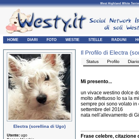
West Highland White Terrie
HOME
DIARI
FOTO
WESTIE
STELLE
RADUNI
H
Il Profilo di Electra (s
Status
Profilo
Diari
Mi presento...
un vivace westino dolce do
molto affettuoso lo sa la mi
sempre poi sono volato in 
settembre del 2016
nata nell'allevamento di G
Electra (sorellina di Ugo)
Utente:
ugo
Frase celebre, citazione 