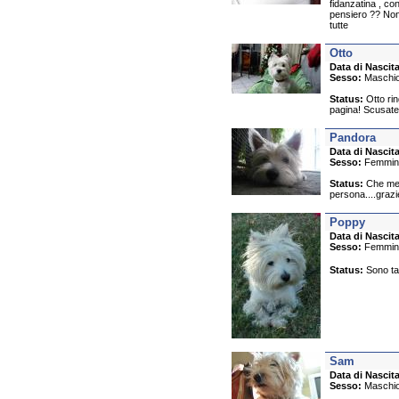
fidanzatina , con
pensiero ?? Non
tutte
Otto
Data di Nascita
Sesso:
Maschi
Status:
Otto rin
pagina! Scusate 
Pandora
Data di Nascita
Sesso:
Femmin
Status:
Che mera
persona....grazie
Poppy
Data di Nascita
Sesso:
Femmin
Status:
Sono tat
Sam
Data di Nascita
Sesso:
Maschi