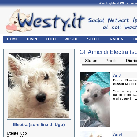
West Highland White Terrie
HOME
DIARI
FOTO
WESTIE
STELLE
RADUNI
H
Gli Amici di Electra (s
Status
Profilo
Diari
Ar J
Data di Nascita
Sesso:
Maschi
Status:
ragazzi 
tutti ci ammirava
e gli sciatori ....
Electra (sorellina di Ugo)
Utente:
ugo
Ariel