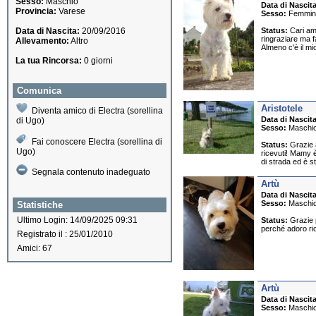
Sesso:
Maschio
Data di Nascita
Provincia:
Varese
Sesso:
Femmin
Data di Nascita:
20/09/2016
Status:
Cari ami
ringraziare ma f
Allevamento:
Altro
Almeno c'è il mi
La tua Rincorsa:
0 giorni
Comunica
Aristotele
Diventa amico di Electra (sorellina
Data di Nascita
di Ugo)
Sesso:
Maschi
Fai conoscere Electra (sorellina di
Status:
Grazie a
Ugo)
ricevuti! Mamy 
di strada ed è s
Segnala contenuto inadeguato
Artù
Data di Nascita
Sesso:
Maschi
Statistiche
Ultimo Login: 14/09/2025 09:31
Status:
Grazie p
perché adoro ri
Registrato il : 25/01/2010
Amici: 67
Artù
Data di Nascita
Sesso:
Maschi