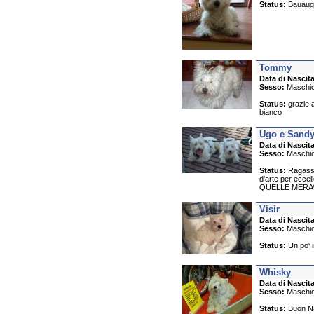
Status:
Bauaugur
Tommy
Data di Nascita
Sesso:
Maschi
Status:
grazie a
bianco
Ugo e Sand
Data di Nascita
Sesso:
Maschi
Status:
Ragassi r
d'arte per ecc
QUELLE MERA
Visir
Data di Nascita
Sesso:
Maschi
Status:
Un po' in
Whisky
Data di Nascita
Sesso:
Maschi
Status:
Buon Nat