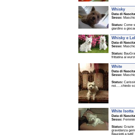
Whisky
Data di Nascita
Sesso:
Maschi
Status:
Come sta
giardino a gioc
Whisky e Le
Data di Nascita
Sesso:
Maschi
Status:
BauGrazi
frittatina ai wurst
White
Data di Nascita
Sesso:
Maschi
Status:
Carissim
noi......chiedo 
White Isotta
Data di Nascita
Sesso:
Femmin
Status:
Grazie x
gravidanza gemel
Bauciotti a tutti!