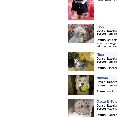
ma dovrà aspettar
neve
Data di Nascita
Sesso:
Femmin
Status:
scusate 
letto i messaggi 
tutti.tantissimi s
Nina
Data di Nascita
Sesso:
Femmin
Status:
Sto face
Nuvola
Data di Nascita
Sesso:
Femmin
Status:
oggi so
Oscar E Toto
Data di Nascita
Sesso:
Maschi
Status:
Ragazze 