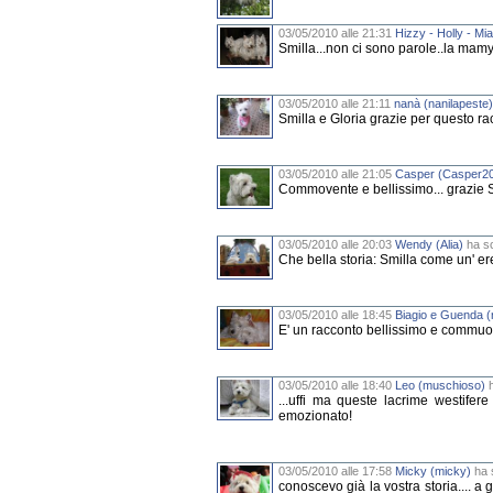
03/05/2010 alle 21:31
Hizzy - Holly - Mi
Smilla...non ci sono parole..la mamy
03/05/2010 alle 21:11
nanà (nanilapeste)
Smilla e Gloria grazie per questo ra
03/05/2010 alle 21:05
Casper (Casper2
Commovente e bellissimo... grazie Smi
03/05/2010 alle 20:03
Wendy (Alia)
ha sc
Che bella storia: Smilla come un' ered
03/05/2010 alle 18:45
Biagio e Guenda (
E' un racconto bellissimo e commuove
03/05/2010 alle 18:40
Leo (muschioso)
h
...uffi ma queste lacrime westifer
emozionato!
03/05/2010 alle 17:58
Micky (micky)
ha s
conoscevo già la vostra storia.... a gr