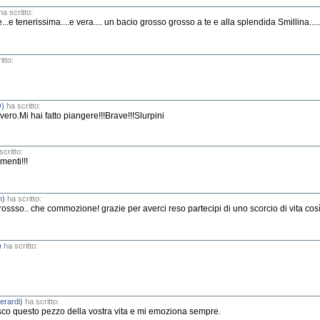
a scritto:
.e tenerissima....e vera.... un bacio grosso grosso a te e alla splendida Smillina..... 
itto:
O)
ha scritto:
ero.Mi hai fatto piangere!!!Brave!!!Slurpini
critto:
menti!!!
m)
ha scritto:
grossso.. che commozione! grazie per averci reso partecipi di uno scorcio di vita così
)
ha scritto:
erardi)
ha scritto:
nosco questo pezzo della vostra vita e mi emoziona sempre.