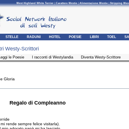
West Highland White Terrier
|
Carattere Westie
|
Alimentazione Westie
|
Stripping Wes
STELLE
RADUNI
HOTEL
POESIE
LIBRI
TOEL
SA
tri Westy-Scrittori
Leggi le Poesie
I racconti di Westylandia
Diventa Westy-Scrittore
e Gloria
Regalo di Compleanno
orride
 mi rende sempre felice visitarla).
l mio adorato papà mi ha lasciato.