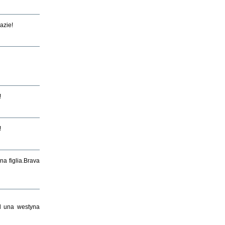
razie!
!
!
na figlia.Brava
ad una westyna