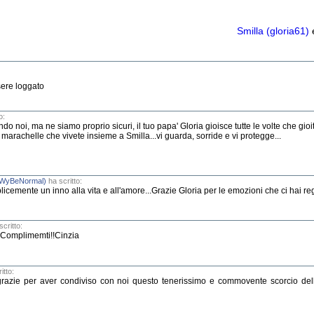
Smilla (gloria61)
e
sere loggato
o:
ndo noi, ma ne siamo proprio sicuri, il tuo papa' Gloria gioisce tutte le volte che gio
le marachelle che vivete insieme a Smilla...vi guarda, sorride e vi protegge...
(WyBeNormal)
ha scritto:
icemente un inno alla vita e all'amore...Grazie Gloria per le emozioni che ci hai re
critto:
a! Complimemti!!Cinzia
itto:
.grazie per aver condiviso con noi questo tenerissimo e commovente scorcio dell