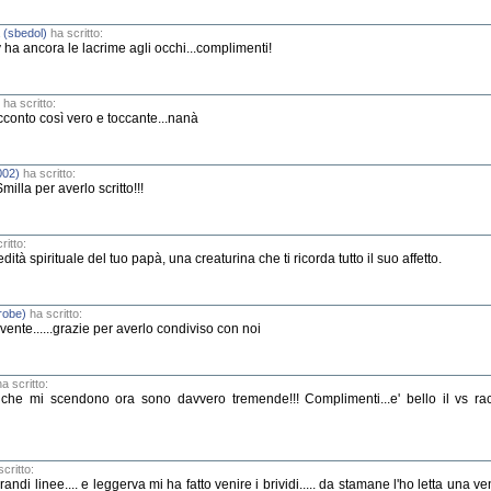
a (sbedol)
ha scritto:
 ha ancora le lacrime agli occhi...complimenti!
ha scritto:
cconto così vero e toccante...nanà
002)
ha scritto:
lla per averlo scritto!!!
ritto:
ità spirituale del tuo papà, una creaturina che ti ricorda tutto il suo affetto.
robe)
ha scritto:
nte......grazie per averlo condiviso con noi
a scritto:
e che mi scendono ora sono davvero tremende!!! Complimenti...e' bello il vs ra
critto:
andi linee.... e leggerva mi ha fatto venire i brividi..... da stamane l'ho letta una vent