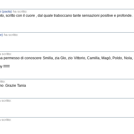
i (paola)
ha scritto:
to, scritto con il cuore , dal quale traboccano tante sensazioni positive e profonde.
te)
ha scritto:
 scritto:
 ha permesso di conoscere Smilla, zia Glo, zio Vittorio, Camilla, Magò, Poldo, Nol
!!!!!!!
tto:
imo .Grazie Tania
 scritto:
 scritto: