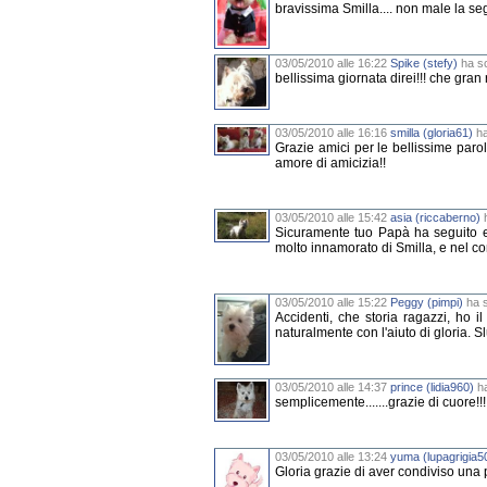
bravissima Smilla.... non male la seg
03/05/2010 alle 16:22
Spike (stefy)
ha sc
bellissima giornata direi!!! che gran 
03/05/2010 alle 16:16
smilla (gloria61)
ha
Grazie amici per le bellissime parole
amore di amicizia!!
03/05/2010 alle 15:42
asia (riccaberno)
h
Sicuramente tuo Papà ha seguito e
molto innamorato di Smilla, e nel con
03/05/2010 alle 15:22
Peggy (pimpi)
ha s
Accidenti, che storia ragazzi, ho 
naturalmente con l'aiuto di gloria. Sl
03/05/2010 alle 14:37
prince (lidia960)
ha
semplicemente.......grazie di cuore!!!!
03/05/2010 alle 13:24
yuma (lupagrigia5
Gloria grazie di aver condiviso una 