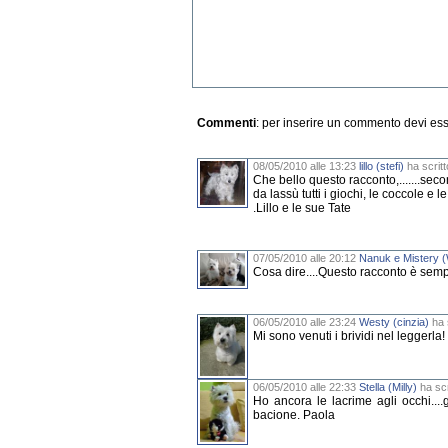
Commenti
: per inserire un commento devi es
08/05/2010 alle 13:23
lillo (stefi)
ha scritt
Che bello questo racconto,.......seco
da lassù tutti i giochi, le coccole e 
.Lillo e le sue Tate
07/05/2010 alle 20:12
Nanuk e Mistery 
Cosa dire....Questo racconto è sempl
06/05/2010 alle 23:24
Westy (cinzia)
ha s
Mi sono venuti i brividi nel leggerl
06/05/2010 alle 22:33
Stella (Milly)
ha scr
Ho ancora le lacrime agli occhi...
bacione. Paola