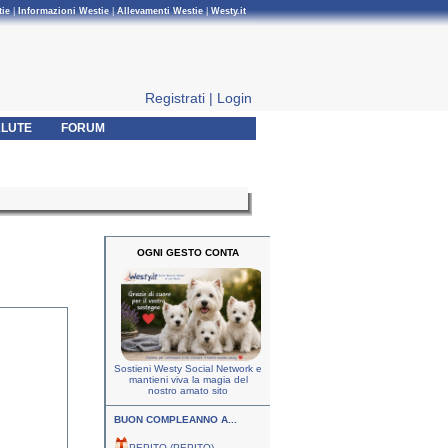
tie
|
Informazioni Westie
|
Allevamenti Westie
|
Westy.it
Registrati
|
Login
LUTE
FORUM
OGNI GESTO CONTA
Sostieni Westy Social Network e
mantieni viva la magia del
nostro amato sito
BUON COMPLEANNO A...
PEPITO (PEPITO)