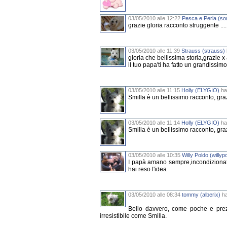
03/05/2010 alle 12:22
Pesca e Perla (so
grazie gloria racconto struggente ...
03/05/2010 alle 11:39
Strauss (strauss)
gloria che bellissima storia,grazie x
il tuo papa'ti ha fatto un grandissimo
03/05/2010 alle 11:15
Holly (ELYGIO)
ha 
Smilla è un bellissimo racconto, graz
03/05/2010 alle 11:14
Holly (ELYGIO)
ha 
Smilla è un bellissimo racconto, graz
03/05/2010 alle 10:35
Willy Poldo (willyp
I papà amano sempre,incondizionata
hai reso l'idea
03/05/2010 alle 08:34
tommy (alberix)
ha
Bello davvero, come poche e prez
irresistibile come Smilla.