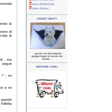
 vicenda
Dodo (DODO2019)
Dafne (Dafne)
GADGET WESTY
rendo la
gnore di
rride di
...questo ed altri simpatici
gadget legati al mondo dei
li... ma
westie...
i segue
MISSIONE CANILI
 !" - mi
ni e mi
 questo
olletta