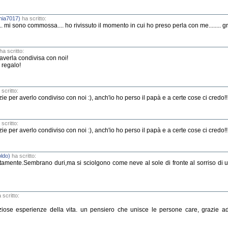
nia7017)
ha scritto:
... mi sono commossa.... ho rivissuto il momento in cui ho preso perla con me........ g
ha scritto:
 averla condivisa con noi!
 regalo!
scritto:
ie per averlo condiviso con noi :), anch'io ho perso il papà e a certe cose ci credo!!
scritto:
ie per averlo condiviso con noi :), anch'io ho perso il papà e a certe cose ci credo!!
oldo)
ha scritto:
mente.Sembrano duri,ma si sciolgono come neve al sole di fronte al sorriso di u
 scritto:
iose esperienze della vita. un pensiero che unisce le persone care, grazie 