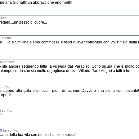
retaria Gloria!!!! un abbraccione enorme!!!!
ritto:
regalo....un pezzo di cuore...
 scritto:
 ... io e Smillina siamo commosse e felici di aver condiviso con voi l'inizio della n
a scritto:
 sta ancora seguendo tutta la vicenda dal Paradiso. Sono sicura che è molto co
tempo credo che sia molto orgoglioso del tuo Vittorio! Tanti Auguri a tutti e tre!
critto:
il magone alla gola e gli occhi pieni di lacrime. Davvero una storia commovente
urpotti!
 scritto:
!!
0)
ha scritto:
parte della tua vita con noi, mi hai commosso