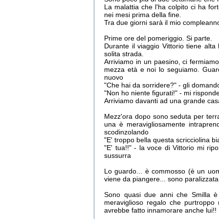
La malattia che l'ha colpito ci ha fo
nei mesi prima della fine.
Tra due giorni sarà il mio compleanno.
Prime ore del pomeriggio. Si parte.
Durante il viaggio Vittorio tiene al
solita strada.
Arriviamo in un paesino, ci fermiamo 
mezza età e noi lo seguiamo. Guardo 
nuovo
"Che hai da sorridere?" - gli domand
"Non ho niente figurati!" - mi rispond
Arriviamo davanti ad una grande casa
Mezz'ora dopo sono seduta per terra
una è meravigliosamente intrapre
scodinzolando
"E' troppo bella questa scricciolina b
"E' tua!!" - la voce di Vittorio mi ri
sussurra
Lo guardo... è commosso (è un uomo
viene da piangere... sono paralizzata e
Sono quasi due anni che Smilla è
meraviglioso regalo che purtroppo 
avrebbe fatto innamorare anche lui!!