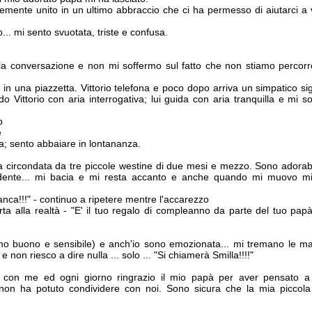
rtemente unito in un ultimo abbraccio che ci ha permesso di aiutarci a
.. mi sento svuotata, triste e confusa.
ta la conversazione e non mi soffermo sul fatto che non stiamo percor
in una piazzetta. Vittorio telefona e poco dopo arriva un simpatico si
Vittorio con aria interrogativa; lui guida con aria tranquilla e mi so
o
e
; sento abbaiare in lontananza.
 circondata da tre piccole westine di due mesi e mezzo. Sono adorabi
ndente... mi bacia e mi resta accanto e anche quando mi muovo m
ianca!!!" - continuo a ripetere mentre l'accarezzo
porta alla realtà - "E' il tuo regalo di compleanno da parte del tuo papà
 buono e sensibile) e anch'io sono emozionata... mi tremano le ma
 non riesco a dire nulla ... solo ... "Si chiamerà Smilla!!!!"
 con me ed ogni giorno ringrazio il mio papà per aver pensato a
non ha potuto condividere con noi. Sono sicura che la mia piccola f