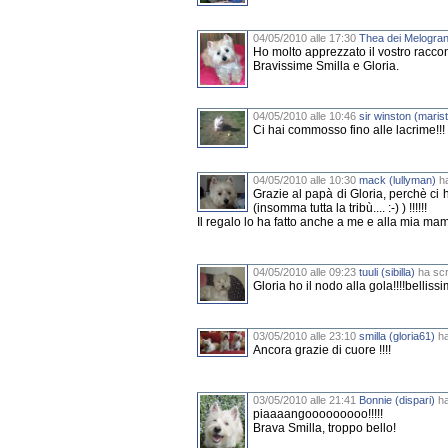
04/05/2010 alle 17:30
Thea dei Melogran
Ho molto apprezzato il vostro raccon
Bravissime Smilla e Gloria.
04/05/2010 alle 10:46
sir winston (maris
Ci hai commosso fino alle lacrime!!!
04/05/2010 alle 10:30
mack (lullyman)
ha
Grazie al papà di Gloria, perchè ci
(insomma tutta la tribù.... :-) ) !!!!!!
Il regalo lo ha fatto anche a me e alla mia mamy 
04/05/2010 alle 09:23
tuuli (sibilla)
ha scri
Gloria ho il nodo alla gola!!!!belliss
03/05/2010 alle 23:10
smilla (gloria61)
ha
Ancora grazie di cuore !!!!
03/05/2010 alle 21:41
Bonnie (dispari)
ha
piaaaangooooooooo!!!!!
Brava Smilla, troppo bello!