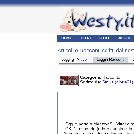
HOME
DIARI
FOTO
WESTIE
Articoli e Racconti scritti dai nos
Leggi gli Articoli
Leggi i Racconti
Categoria
: Racconto
Scritto da
:
Smilla (gloria61)
"Oggi ti porta a Mantova!" - Vittorio s
"OK !" - rispondo (adoro questa città,
Sono poco più di due settimane che i