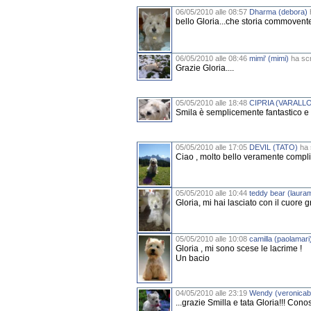
06/05/2010 alle 08:57
Dharma (debora)
h
bello Gloria...che storia commovente..
06/05/2010 alle 08:46
mimi' (mimi)
ha scr
Grazie Gloria....
05/05/2010 alle 18:48
CIPRIA (VARALL
Smila è semplicemente fantastico e v
05/05/2010 alle 17:05
DEVIL (TATO)
ha s
Ciao , molto bello veramente compli
05/05/2010 alle 10:44
teddy bear (laura
Gloria, mi hai lasciato con il cuore 
05/05/2010 alle 10:08
camilla (paolamari
Gloria , mi sono scese le lacrime !
Un bacio
04/05/2010 alle 23:19
Wendy (veronicab
...grazie Smilla e tata Gloria!!! Co