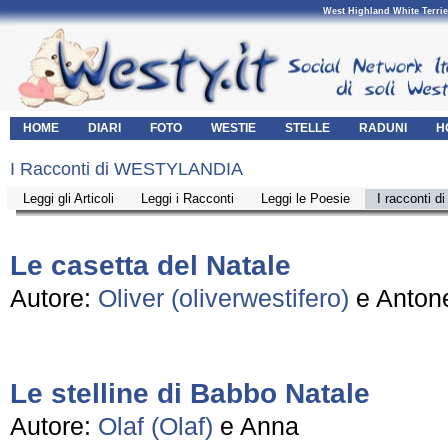
West Highland White Terrie
HOME
DIARI
FOTO
WESTIE
STELLE
RADUNI
H
I Racconti di WESTYLANDIA
Leggi gli Articoli
Leggi i Racconti
Leggi le Poesie
I racconti d
Le casetta del Natale
Autore:
Oliver (oliverwestifero)
e Antone
Le stelline di Babbo Natale
Autore:
Olaf (Olaf)
e Anna