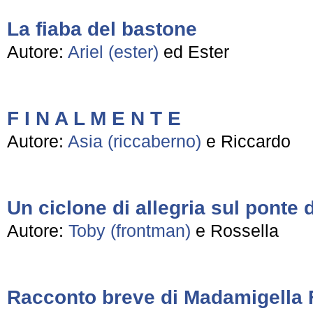
La fiaba del bastone
Autore:
Ariel (ester)
ed Ester
F I N A L M E N T E
Autore:
Asia (riccaberno)
e Riccardo
Un ciclone di allegria sul ponte 
Autore:
Toby (frontman)
e Rossella
Racconto breve di Madamigella 